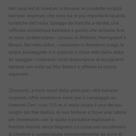
Nel nord-est di Usedom si trovano le cosidette località
balneari imperiali, che sono tra le più importanti località
turistiche dell'isola. Spiagge da bianche a dorate, una
raffinata architettura balneare e pontili che arrivano fino
al mare caratterizzano i comuni di Ahlbeck, Heringsdorf e
Bansin. Nei mesi estivi, i vacanzieri si divertono lungo le
ampie passeggiate e si godono il clima mite dalla sedia
da spiaggia. I ristoranti locali dispongono di accoglienti
terrazze con vista sul Mar Baltico e offrono la cucina
regionale.
Zinnowitz, a nord-ovest delle principali città balneari
imperiali, offre condizioni simili per il campeggio su
Usedom. Con i suoi 315 m, il molo locale è uno dei più
lunghi del Mar Baltico. Al suo termine si trova una cabina
per immersioni con la quale è possibile esplorare il
fondale marino senza bagnarsi. La costa sud-occidentale
di Usedom è caratterizzata prevalentemente da zone di