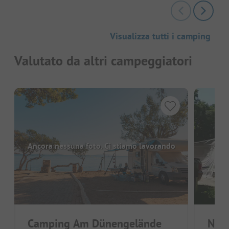
Visualizza tutti i camping
Valutato da altri campeggiatori
Ancora nessuna foto. Ci stiamo lavorando
Camping Am Dünengelände
Nat