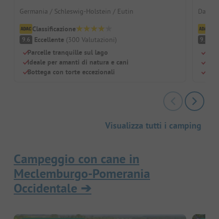
Germania / Schleswig-Holstein / Eutin
Danima
Classificazione
Cl
Eccellente
(
300
Valutazioni
)
Ec
9.6
9.5
Parcelle tranquille sul lago
Vici
Ideale per amanti di natura e cani
Pisc
Bottega con torte eccezionali
Can
Visualizza tutti i camping
Campeggio con cane in
Meclemburgo-Pomerania
Occidentale
➔