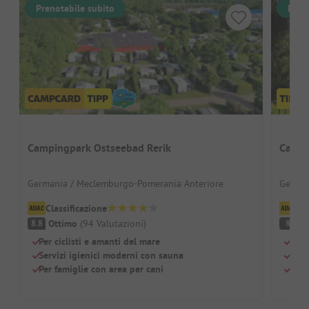
Prenotabile subito
Pren
Campingpark Ostseebad Rerik
Campi
Germania / Meclemburgo-Pomerania Anteriore
German
Classificazione
Cl
Ottimo
(
94
Valutazioni
)
O
8.8
8
Per ciclisti e amanti del mare
Camp
Servizi igienici moderni con sauna
Otti
Per famiglie con area per cani
Otti