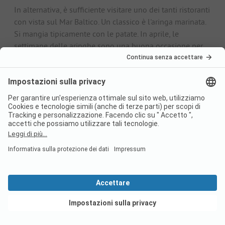
In alternativa, è sufficiente visitare uno dei tanti ristoranti
con vista sul Mar Baltico. Un classico è l'aringa marinata.
Si mangia tipicamente con le patate. In aprile, le
settimane delle aringhe sono una buona occasione per
provare le prelibatezze. Questo periodo è ideale per il
campeggio a Usedom.
Nei tempi della DDR la Soljanka con salsicce, cetrioli,
cipolle, pomodori e Letscho è diventato un classico in
tutti i menu di Usedom. La zuppa è raffinata con panna
acida e una fetta di limone.
In ottobre i piatti di selvaggina sono preparati su
Usedom con molto gusto e in vari modi. Per la digestione
potete assaporare la grappa al cumino Köm o
sorseggiare un liquore all'olivello spinoso.