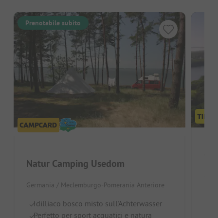
Prenotabile subito
Cam
Natur Camping Usedom
Germ
Germania / Meclemburgo-Pomerania Anteriore
Lodd
Idilliaco bosco misto sull'Achterwasser
Ca
Perfetto per sport acquatici e natura
Ma