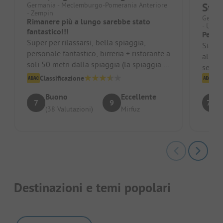
Germania - Meclemburgo-Pomerania Anteriore
Stra
- Zempin
German
Rimanere più a lungo sarebbe stato
- Ücker
fantastico!!!
Perfet
Super per rilassarsi, bella spiaggia,
Siamo 
personale fantastico, birreria + ristorante a
all'ar
soli 50 metri dalla spiaggia (la spiaggia è
senza
comunque a soli 50-10...
servizi
Classificazione
Cl
Buono
Eccellente
7
9
7.3
(38 Valutazioni)
Mirfuz
Destinazioni e temi popolari