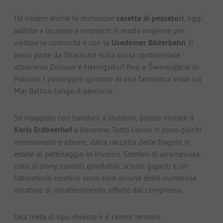
Da vedere anche le numerose
casette di pescatori
, oggi
adibite a locande e ristoranti. Il modo migliore per
visitare le comunità è con la
Usedomer Bäderbahn
. Il
treno parte da Stralsund sulla costa continentale
attraverso Züssow e Heringsdorf fino a Świnoujście in
Polonia. I passeggeri godono di una fantastica vista sul
Mar Baltico lungo il percorso.
Se viaggiate con bambini a Usedom, potete visitare il
Karls Erdbeerhof
a Koserow. Tutto l'anno ci sono giochi
emozionanti e azione, dalla raccolta delle fragole in
estate al pattinaggio in inverno. Sentieri di arrampicata,
corsi di pony, castelli gonfiabili, scivoli giganti e un
laboratorio creativo sono solo alcune delle numerose
strutture di intrattenimento offerte dal complesso.
Una meta di tipo diverso è il centro termale