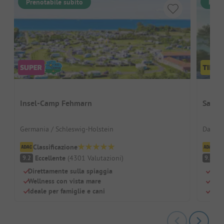
Prenotabile subito
Pren
Insel-Camp Fehmarn
Sanne
Germania / Schleswig-Holstein
Danima
Classificazione
Cl
Eccellente
(
4301
Valutazioni
)
Ec
9.2
9.5
Direttamente sulla spiaggia
Vici
Wellness con vista mare
Pisc
Ideale per famiglie e cani
Can