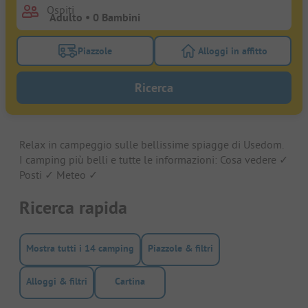
Ospiti
Piazzole
Alloggi in affitto
Attivare il filtro piazzole per cercare piazzole
Attivare il filtro all
Ricerca
Relax in campeggio sulle bellissime spiagge di Usedom.
I camping più belli e tutte le informazioni: Cosa vedere ✓
Posti ✓ Meteo ✓
Ricerca rapida
Mostra tutti i 14 camping
Piazzole & filtri
Alloggi & filtri
Cartina