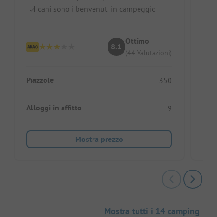
I cani sono i benvenuti in campeggio
Ot
z
Se
Ottimo
8.1
(44 Valutazioni)
Piazzole
350
Piaz
Alloggi in affitto
9
Allo
Mostra prezzo
Mostra tutti i 14 camping