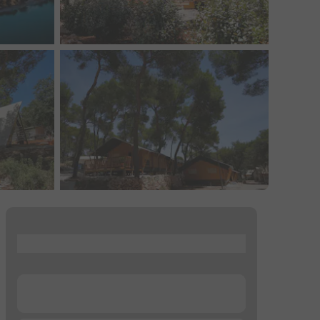
...
...