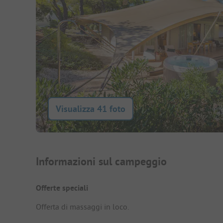
Visualizza 41 foto
Presentazione del campegg
Informazioni sul campeggio
Offerte speciali
Offerta di massaggi in loco.