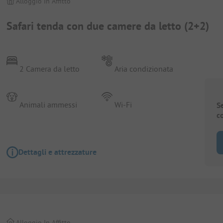
Alloggio In Affitto
Safari tenda con due camere da letto (2+2)
2 Camera da letto
Aria condizionata
Animali ammessi
Wi-Fi
S
c
Dettagli e attrezzature
Alloggio In Affitto