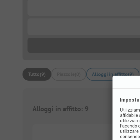
...
...
Tutto
(
9
)
Piazzole
(
0
)
Alloggi in affitto
(
9
)
Alloggi in affitto
:
9
1/
11