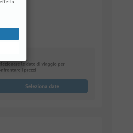
elezionare le date di viaggio per
onfrontare i prezzi
Seleziona date