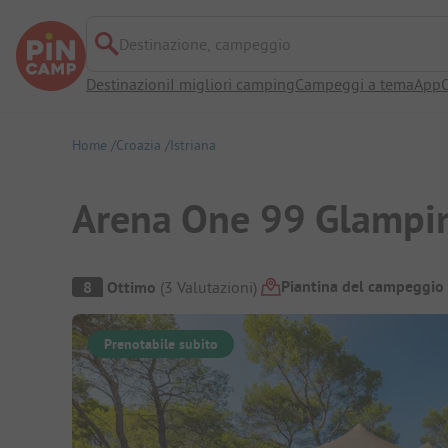
Destinazione, campeggio
Destinazioni
I migliori camping
Campeggi a tema
App
O
Home
Croazia
Istriana
Arena One 99 Glampi
Panoramica del campeggio
Piantina del campeggio
8
Ottimo
(
3
Valutazioni
)
Prenotabile subito