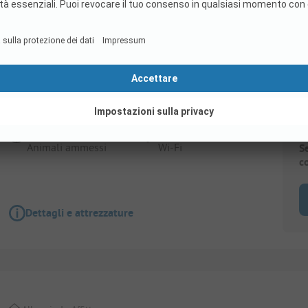
Alloggio In Affitto
Tenda con due camere da letto (2+4)
2 Camera da letto
Aria condizionata
Animali ammessi
Wi-Fi
S
c
Dettagli e attrezzature