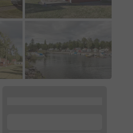
...
...