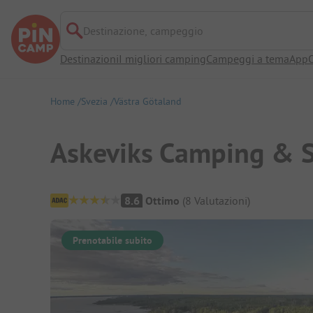
Destinazione, campeggio
Destinazioni
I migliori camping
Campeggi a tema
App
O
Home
Svezia
Västra Götaland
Askeviks Camping & 
Panoramica del campeggio
8.6
Ottimo
(
8
Valutazioni
)
Prenotabile subito