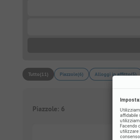
...
...
Tutto
(
11
)
Piazzole
(
6
)
Alloggi in affitto
(
5
)
Piazzole
:
6
1/
3