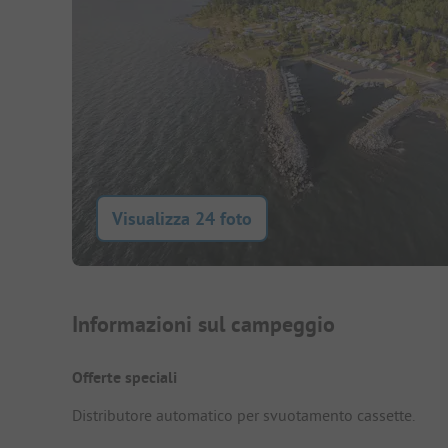
Visualizza 24 foto
Presentazione del campegg
Informazioni sul campeggio
Offerte speciali
Distributore automatico per svuotamento cassette.