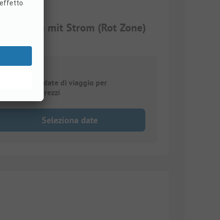
-100 qm mit Strom (Rot Zone)
elezionare le date di viaggio per
onfrontare i prezzi
Seleziona date