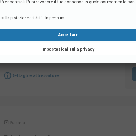
Piazzola
Camping Stellplatz Wohnwagen/Wohnmobil 80
Animali ammessi
S
c
Dettagli e attrezzature
Piazzola