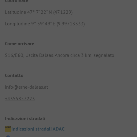
Coordinate
Latitudine 47° 7' 22" N (47.1229)
Longitudine 9° 59' 49" E (9.99713333)
Come arrivare
S16/E60, Uscita Dalaas. Ancora circa 3 km, segnalato.
Contatto
info@erne-dalaas.at
+4355857223
Indicazioni stradali
Indicazioni stradali ADAC