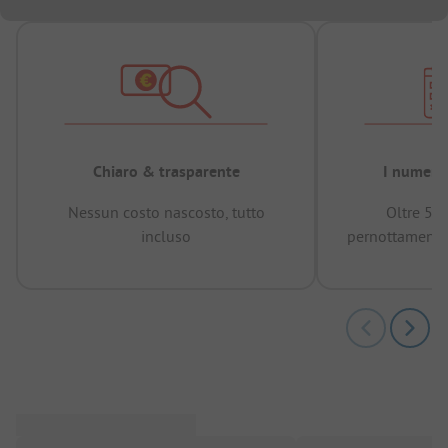
Chiaro & trasparente
I numeri 
Nessun costo nascosto, tutto
Oltre 50
incluso
pernottamenti 