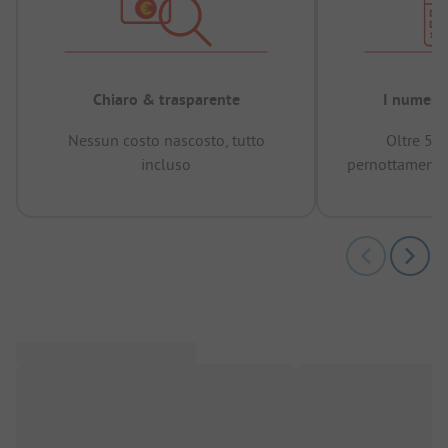
Chiaro & trasparente
I numeri 
Nessun costo nascosto, tutto
Oltre 50
incluso
pernottamenti 