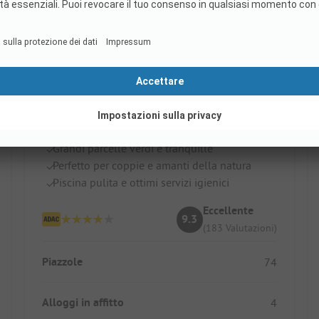
Camping Val Vert en Berry
Francia / Centro
Grandi parcelle verdi e tranquille
Perfetto per coppie e amanti della natura
Piscina pulita e ottimi servizi igienici
Eccellente
9.3
(183 Valutazioni)
Piazzole
74
Alloggi in affitto
4