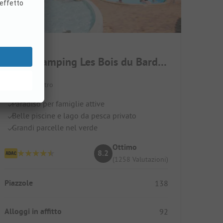
Castel Camping Les Bois du Bardelet
Francia / Centro
Paradiso per famiglie attive
Belle piscine e lago da pesca privato
Grandi parcelle nel verde
Ottimo
8.2
(1258 Valutazioni)
Piazzole
138
Alloggi in affitto
92