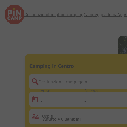
Destinazioni
I migliori camping
Campeggi a tema
App
O
Camping in Centro
Destinazione, campeggio
Arrivo
Partenza
-
-
Ospiti