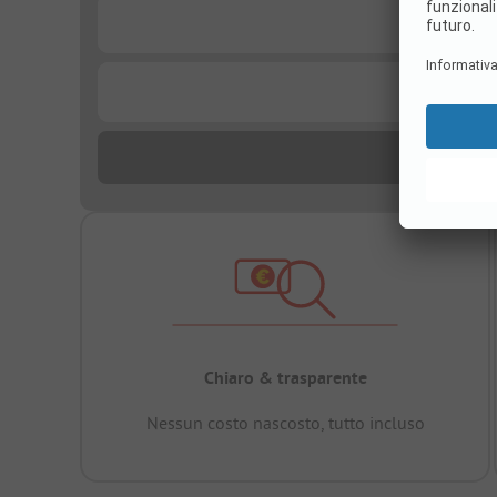
...
...
Chiaro & trasparente
Nessun costo nascosto, tutto incluso