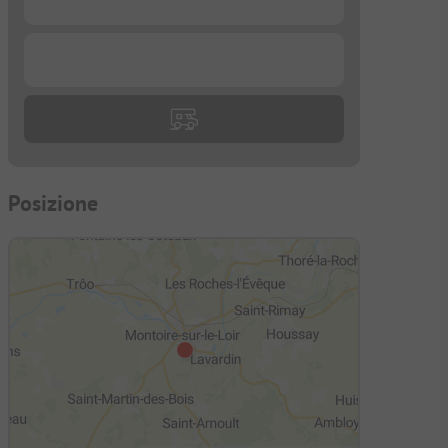
...
Posizione