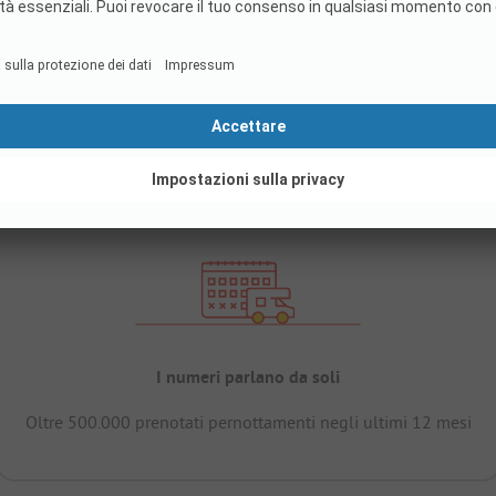
I numeri parlano da soli
Oltre 500.000 prenotati pernottamenti negli ultimi 12 mesi