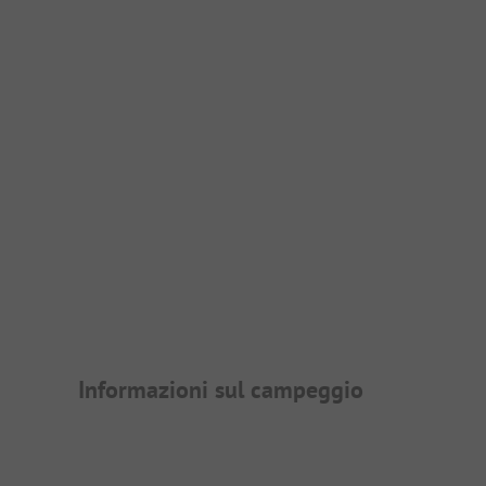
Presentazione del campegg
Informazioni sul campeggio