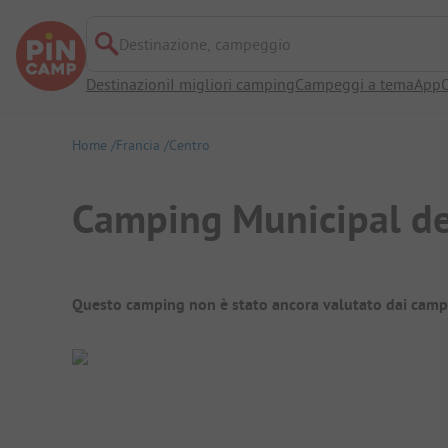
Destinazione, campeggio
Destinazioni
I migliori camping
Campeggi a tema
App
O
Home
Francia
Centro
Camping Municipal de
Panoramica del campeggio
Questo camping non è stato ancora valutato dai camp