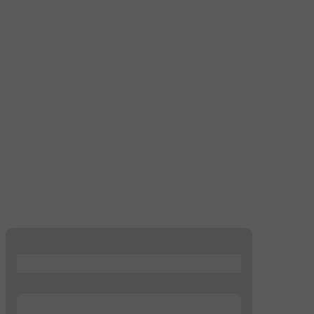
...
...