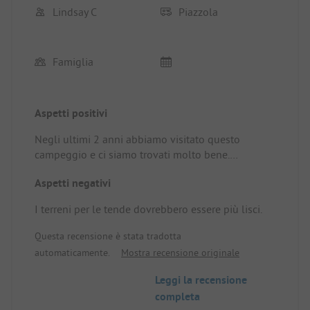
Lindsay C
Piazzola
Famiglia
Aspetti positivi
Negli ultimi 2 anni abbiamo visitato questo
campeggio e ci siamo trovati molto bene.
Accoglienza molto buona. Posizione/Alloggio:
Aspetti negativi
Eravamo tutti in tenda e c'era molto spazio sul
terreno, peccato che ci siano molti buchi e
I terreni per le tende dovrebbero essere più lisci.
protuberanze.
Questa recensione è stata tradotta
automaticamente.
Mostra recensione originale
Leggi la recensione
completa