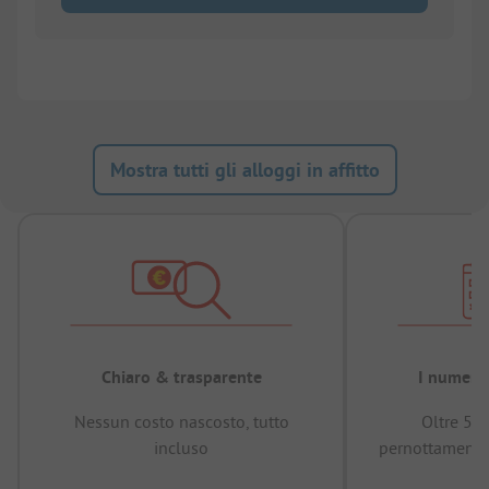
Mostra tutti gli alloggi in affitto
Chiaro & trasparente
I numeri 
Nessun costo nascosto, tutto
Oltre 50
incluso
pernottamenti 