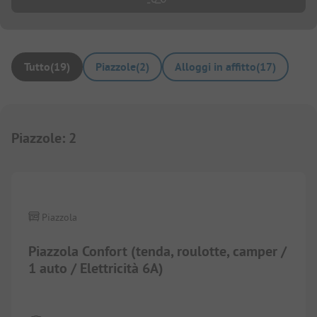
Tutto
(
19
)
Piazzole
(
2
)
Alloggi in affitto
(
17
)
Piazzole
:
2
1/
5
Piazzola
Piazzola Confort (tenda, roulotte, camper /
1 auto / Elettricità 6A)