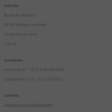
Indirizzo
Route de Sancerre
18700 Aubigny-sur-Nère
Centre-Val-de-Loire
Francia
Coordinate
Latitudine 47° 29' 5" N (47.484909)
Longitudine 2° 27' 20" E (2.45581)
Contatto
camping.aubigny@orange.fr