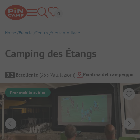
Home
Francia
Centro
Vierzon-Village
Camping des Étangs
Panoramica del campeggio
Piantina del campeggio
9.2
Eccellente
(
355
Valutazioni
)
Prenotabile subito