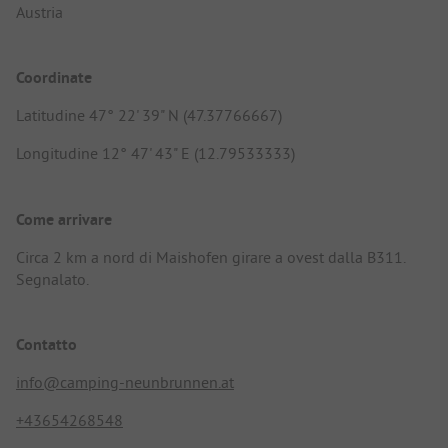
Austria
Coordinate
Latitudine 47° 22' 39" N (47.37766667)
Longitudine 12° 47' 43" E (12.79533333)
Come arrivare
Circa 2 km a nord di Maishofen girare a ovest dalla B311.
Segnalato.
Contatto
info@camping-neunbrunnen.at
+43654268548