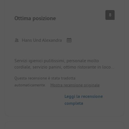
8
Ottima posizione
Hans Und Alexandra
Servizi igienici pulitissimi, personale molto
cordiale, servizio panini, ottimo ristorante in loco,
offerte a basso prezzo, campeggio adatto ai cani
Questa recensione è stata tradotta
con lago balneabile aggiuntivo anche per i cani,
automaticamente.
Mostra recensione originale
barche a remi gratuite.
Leggi la recensione
completa