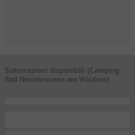
Sistemazioni disponibili
(
Camping
Bad Neunbrunnen am Waldsee
)
...
...