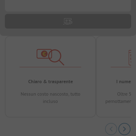
...
Chiaro & trasparente
I numeri 
Nessun costo nascosto, tutto
Oltre 50
incluso
pernottamenti 