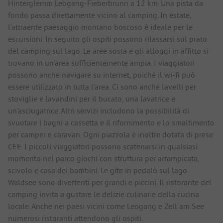
Hinterglemm Leogang-Fieberbrunn a 12 km. Una pista da
fondo passa direttamente vicino al camping. In estate,
l'attraente paesaggio montano boscoso è ideale per le
escursioni. In seguito gli ospiti possono rilassarsi sul prato
del camping sul lago. Le aree sosta e gli alloggi in affitto si
trovano in un'area sufficientemente ampia. I viaggiatori
possono anche navigare su internet, poiché il wi-fi può
essere utilizzato in tutta l'area. Ci sono anche lavelli per
stoviglie e lavandini per il bucato, una lavatrice e
un'asciugatrice. Altri servizi includono la possibilità di
svuotare i bagni a cassetta e il rifornimento e lo smaltimento
per camper e caravan. Ogni piazzola è inoltre dotata di prese
CEE. I piccoli viaggiatori possono scatenarsi in qualsiasi
momento nel parco giochi con struttura per arrampicata,
scivolo e casa dei bambini. Le gite in pedalò sul lago
Waldsee sono divertenti per grandi e piccini. Il ristorante del
camping invita a gustare le delizie culinarie della cucina
locale. Anche nei paesi vicini come Leogang e Zell am See
numerosi ristoranti attendono gli ospiti.