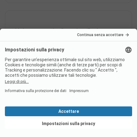
Nel campeggio Camping Bad
Neunbrunnen am Waldsee c’è
una piscina?
È possibile fare acquisti o
mangiare presso il campeggio
Camping Bad Neunbrunnen am
Waldsee?
Vedi offerte