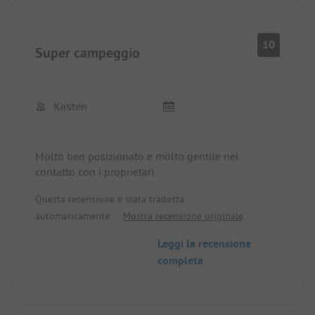
Un piccolo CP con un'ottima posizione per
rilassarsi!
10
Super campeggio
Kirsten
Molto ben posizionato e molto gentile nel
contatto con i proprietari.
Questa recensione è stata tradotta
automaticamente.
Mostra recensione originale
Leggi la recensione
completa