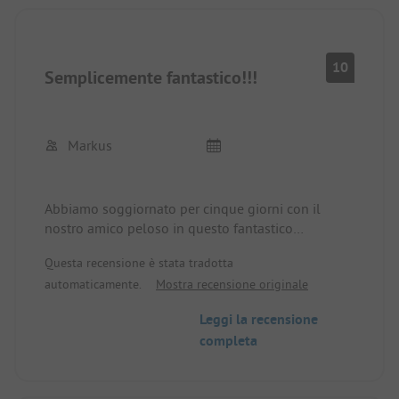
10
Semplicemente fantastico!!!
Markus
Abbiamo soggiornato per cinque giorni con il
nostro amico peloso in questo fantastico
campeggio.
Questa recensione è stata tradotta
Siamo arrivati con una roulotte e abbiamo
automaticamente.
Mostra recensione originale
prenotato una piazzola Comfort. La piazzola è
abbastanza grande per la roulotte e la tenda da
Leggi la recensione
sole. Parcheggio separato per il veicolo trainante.
completa
Servizi igienici 1a con *. Puliti al top e disponibili
in quantità sufficiente. Lago balneabile di
proprietà con spiaggia e ponte in legno.