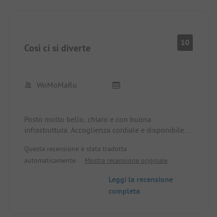
10
Così ci si diverte
WoMoMaRu
Posto molto bello, chiaro e con buona
infrastruttura. Accoglienza cordiale e disponibile. Il
ristorante adiacente è da raccomandare.
Questa recensione è stata tradotta
automaticamente.
Mostra recensione originale
Leggi la recensione
completa