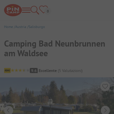
Home
Austria
Salisburgo
Camping Bad Neunbrunnen
am Waldsee
Panoramica del campeggio
9.6
Eccellente
(
5
Valutazioni
)