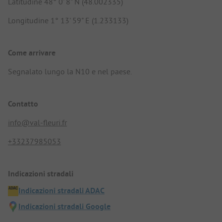
Latitudine 48° 0' 8" N (48.002335)
Longitudine 1° 13' 59" E (1.233133)
Come arrivare
Segnalato lungo la N10 e nel paese.
Contatto
info@val-fleuri.fr
+33237985053
Indicazioni stradali
Indicazioni stradali ADAC
Indicazioni stradali Google