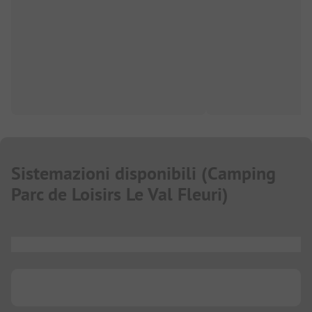
Sistemazioni disponibili
(
Camping
Parc de Loisirs Le Val Fleuri
)
...
...