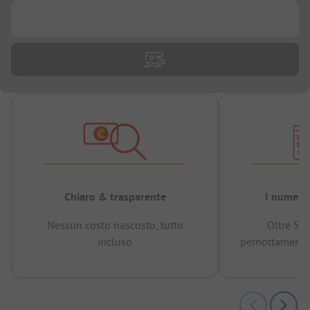
...
Chiaro & trasparente
I numeri 
Nessun costo nascosto, tutto
Oltre 50
incluso
pernottamenti 