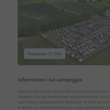
Visualizza 21 foto
Presentazione del campegg
Informazioni sul campeggio
Immerso tra le dolci colline della Stiria sud-orientale,
moderna con una spettacolare vista panoramica sullo sto
case mobili completamente attrezzate. Un fiore all'occhi
di fronte. Gli amanti della buona cucina apprezzano la