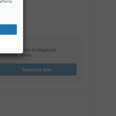
elezionare le date di viaggio per
onfrontare i prezzi
Seleziona date