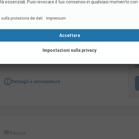
Piazzola
QENNER: Posto auto superiore 110m²
S
c
Dettagli e attrezzature
Piazzola