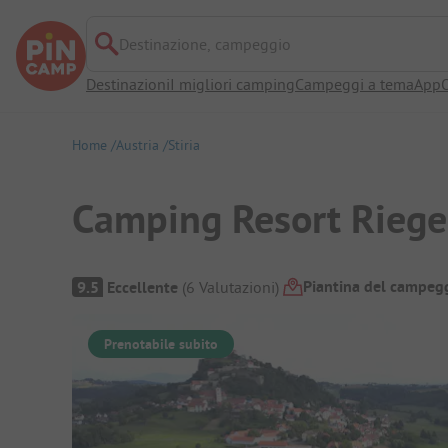
Destinazione, campeggio
Destinazioni
I migliori camping
Campeggi a tema
App
O
Home
Austria
Stiria
Camping Resort Riege
Panoramica del campeggio
Piantina del campeg
9.5
Eccellente
(
6
Valutazioni
)
Prenotabile subito