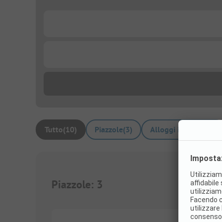
...
...
Tutto
(
10
)
Piazzole
(
3
)
Alloggi in affitto
(
7
)
Piazzole
:
3