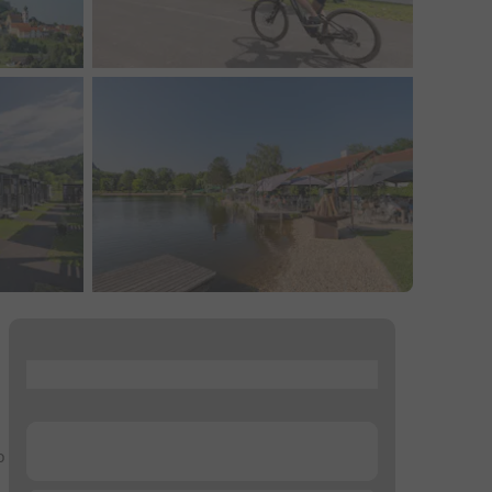
...
...
o