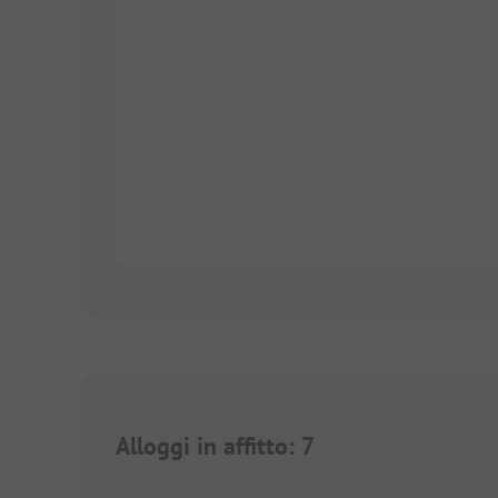
Alloggi in affitto
:
7
1/
6