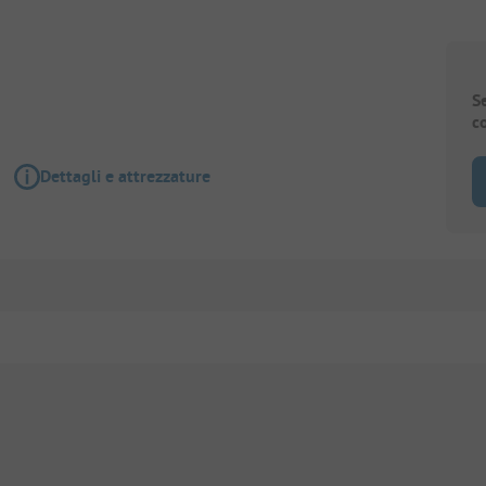
S
c
Dettagli e attrezzature