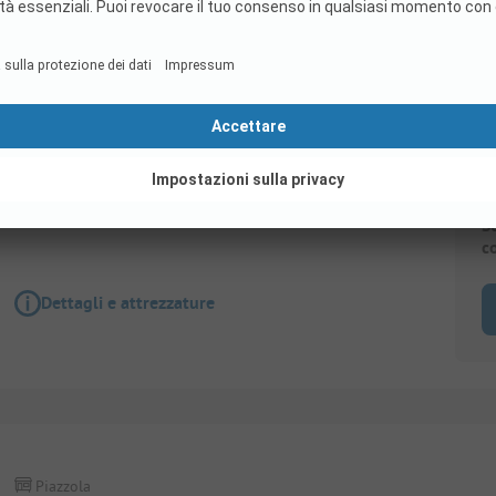
Piazzola
Piazzola per camper (caravana) 16 Amp.
S
c
Dettagli e attrezzature
Piazzola