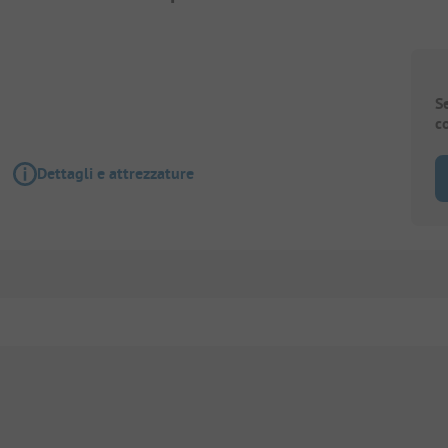
S
c
Dettagli e attrezzature