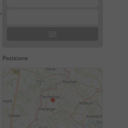
 o
...
Posizione