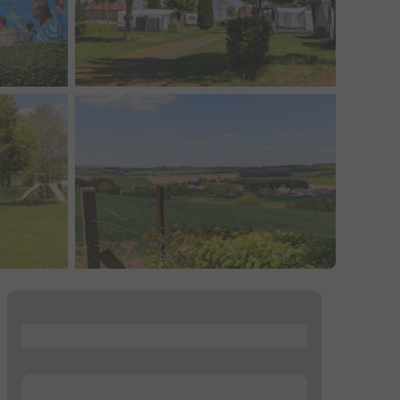
...
...