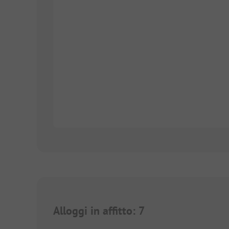
Alloggi in affitto
:
7
1/
7