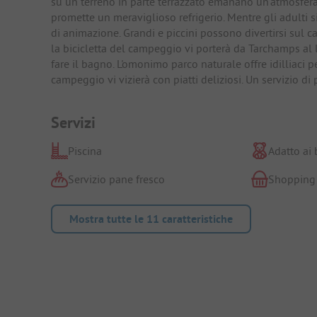
su un terreno in parte terrazzato emanano un'atmosfera t
promette un meraviglioso refrigerio. Mentre gli adulti 
di animazione. Grandi e piccini possono divertirsi sul c
la bicicletta del campeggio vi porterà da Tarchamps al la
fare il bagno. L'omonimo parco naturale offre idilliaci pe
campeggio vi vizierà con piatti deliziosi. Un servizio di 
Servizi
Piscina
Adatto ai
Servizio pane fresco
Shopping
Mostra tutte le 11 caratteristiche