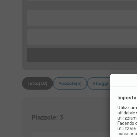
...
...
Tutto
(
10
)
Piazzole
(
3
)
Alloggi in affitto
(
7
)
Piazzole
:
3