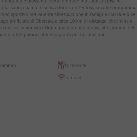
ranquilla e rilassante. Nelle giornate più calde, la piscina
si rilassano, i bambini si divertono con l'entusiasmante programma
ampo sportivo polivalente. Un'escursione in famiglia con la e-bike
go artificiale di Obersau, a circa 10 km di distanza, che invita a
rcorsi escursionistici. Dopo una giornata intensa, il ristorante del
panini offre panini caldi e fragranti per la colazione.
 bambini
Ristorante
Internet