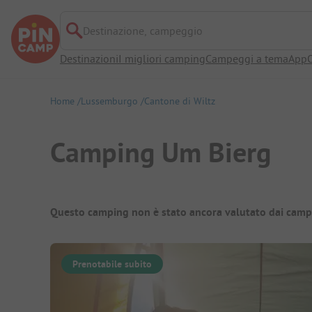
Destinazione, campeggio
Destinazioni
I migliori camping
Campeggi a tema
App
O
Home
Lussemburgo
Cantone di Wiltz
Camping Um Bierg
Panoramica del campeggio
Questo camping non è stato ancora valutato dai camp
Prenotabile subito