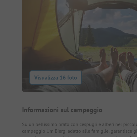
Visualizza 16 foto
Presentazione del campegg
Informazioni sul campeggio
Su un bellissimo prato con cespugli e alberi nel picco
campeggio Um Bierg, adatto alle famiglie, garantisce gi