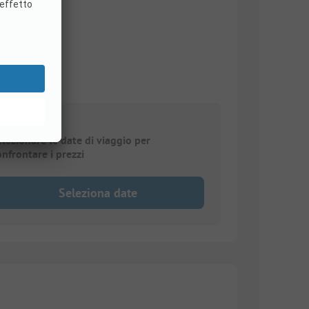
elezionare le date di viaggio per
onfrontare i prezzi
Seleziona date