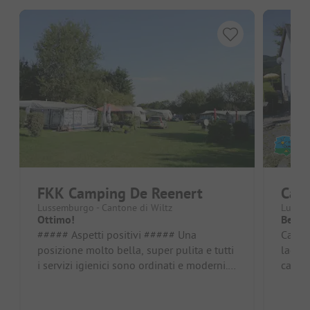
FKK Camping De Reenert
Camp
Lussemburgo - Cantone di Wiltz
Lussem
Ottimo!
Bel c
##### Aspetti positivi ##### Una
Campeg
posizione molto bella, super pulita e tutti
lago. 
i servizi igienici sono ordinati e moderni.
campe
Ottima ombra grazie agli al...
nella 