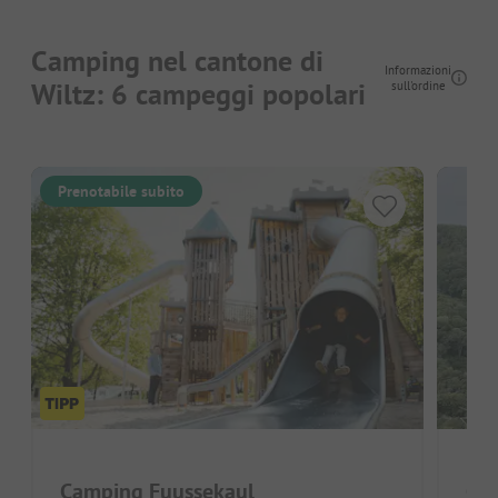
Camping nel cantone di
Informazioni
Wiltz: 6 campeggi popolari
sull'ordine
Prenotabile subito
Camping Fuussekaul
Ca