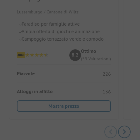
Lussemburgo / Cantone di Wiltz
Luss
Paradiso per famiglie attive
Ri
Ampia offerta di giochi e animazione
Se
Campeggio terrazzato verde e comodo
S
Ottimo
8.2
(59 Valutazioni)
Piazzole
Piaz
226
Alloggi in affitto
Allo
136
Mostra prezzo