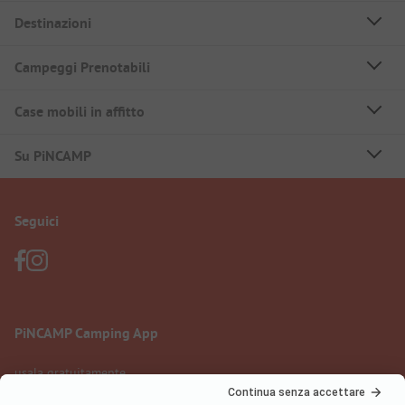
Destinazioni
Campeggi Prenotabili
Case mobili in affitto
Su PiNCAMP
Seguici
PiNCAMP Camping App
usala gratuitamente