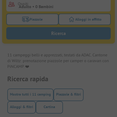
Ospiti
Piazzole
Alloggi in affitto
Attivare il filtro piazzole per cercare piazzole
Attivare il filtro all
Ricerca
11 campeggi belli e apprezzati, testati da ADAC. Cantone
di Wiltz: prenotazione piazzole per camper o caravan con
PiNCAMP. ❤️️
Ricerca rapida
Mostra tutti i 11 camping
Piazzole & filtri
Alloggi & filtri
Cartina