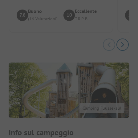
Buono
Eccellente
7.8
10
10
(16 Valutazioni)
T.R.P. B
Camping Fuussekaul
Info sul campeggio