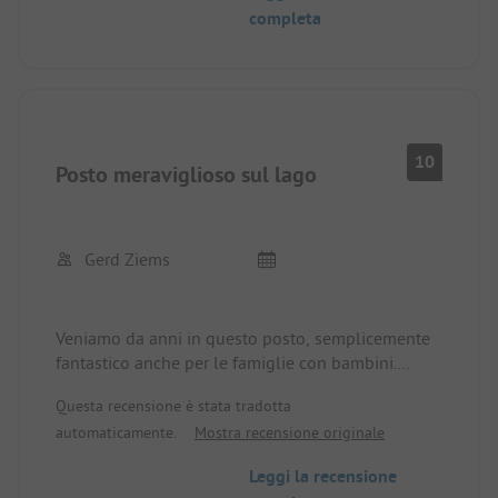
completa
della strada. Torneremo.
10
Posto meraviglioso sul lago
Gerd Ziems
Veniamo da anni in questo posto, semplicemente
fantastico anche per le famiglie con bambini.
La famiglia Schäfermeier è semplicemente super,
Questa recensione è stata tradotta
si prendono sempre cura di te.
automaticamente.
Mostra recensione originale
La recensione in passato "troppo costoso" è
semplicemente sbagliata. I prezzi sono
Leggi la recensione
estremamente giusti, nessuna tariffa fissa, così