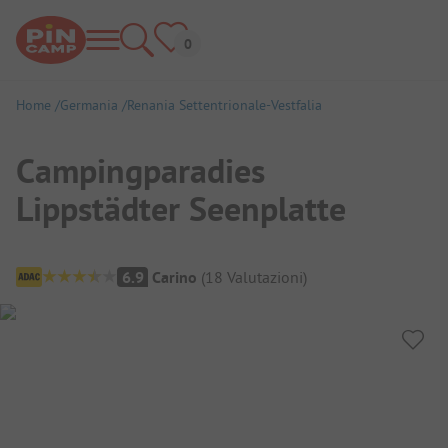
Home
Germania
Renania Settentrionale-Vestfalia
Campingparadies
Lippstädter Seenplatte
Panoramica del campeggio
6.9
Carino
(
18
Valutazioni
)