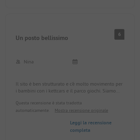
6
Un posto bellissimo
Nina
Il sito è ben strutturato e c'è molto movimento per
i bambini con i kettcars e il parco giochi. Siamo
stati lì con il nostro cane. Il campeggio è molto
Questa recensione è stata tradotta
accogliente per i cani, ma non sono ammessi sulla
automaticamente.
Mostra recensione originale
spiaggia di Alberssee. Il che era un peccato
quando i bambini volevano andare in spiaggia ma
Leggi la recensione
non volevano lasciare il cane da solo nella
completa
roulotte. Quindi bisognava pianificare le attività
separatamente.