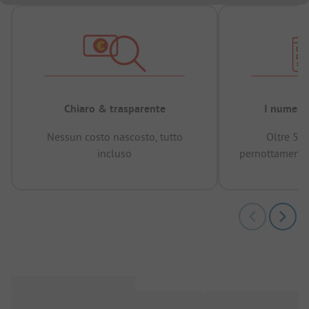
Chiaro & trasparente
I numeri 
Nessun costo nascosto, tutto
Oltre 50
incluso
pernottamenti 