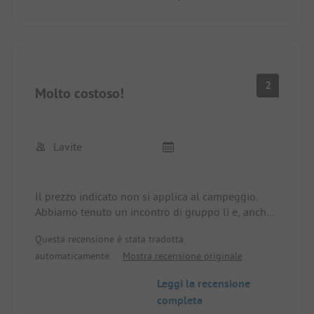
2
Molto costoso!
Lavite
Il prezzo indicato non si applica al campeggio.
Abbiamo tenuto un incontro di gruppo lì e, anche
se abbiamo condiviso un sito, abbiamo dovuto
Questa recensione è stata tradotta
pagare 30 euro /notte per veicolo (ognuno
automaticamente.
Mostra recensione originale
occupato da una persona). Quindi 60 euro per
piazzola /notte, più 3,50 euro per cane /notte, più
Leggi la recensione
docce (fatturate al minuto, più elettricità.
completa