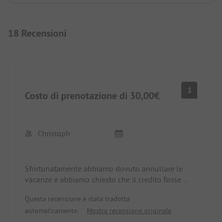
18 Recensioni
1
Costo di prenotazione di 30,00€
Christoph
Sfortunatamente abbiamo dovuto annullare le
vacanze e abbiamo chiesto che il credito fosse
applicato a una prenotazione
Questa recensione è stata tradotta
nella primavera del 2026.
automaticamente.
Mostra recensione originale
Una risposta informale secondo le condizioni