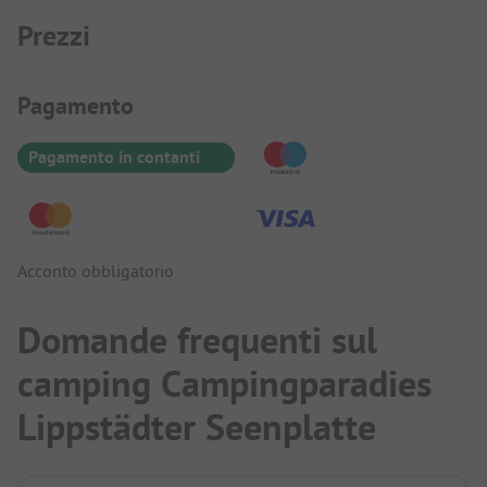
Prezzi
Informazioni sul pagamento
Pagamento
Pagamento in contanti
Acconto obbligatorio
Domande frequenti sul
camping Campingparadies
Lippstädter Seenplatte