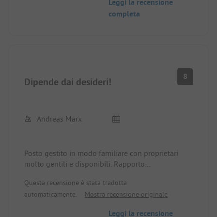
Leggi la recensione
completa
8
Dipende dai desideri!
Andreas Marx
Posto gestito in modo familiare con proprietari
molto gentili e disponibili. Rapporto
qualità/prezzo buono. Posizione eccellente. Servizi
Questa recensione è stata tradotta
igienici top. Servizio pane. Paradiso per i bambini,
automaticamente.
Mostra recensione originale
diversi veicoli, parco giochi. Caffè con caffè/dolci e
vari snack. L'insalata di patate fatta in casa è una
Leggi la recensione
poesia. Spiaggia con chiosco/snack dall'altra parte