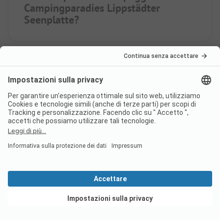
Campingparadies Lippstädter
Seenplatte?
Nel campeggio
Campingparadies Lippstädter
Seenplatte c’è una piscina?
È possibile fare acquisti o
mangiare presso il campeggio
Campingparadies Lippstädter
Vedi offerte
Seenplatte?