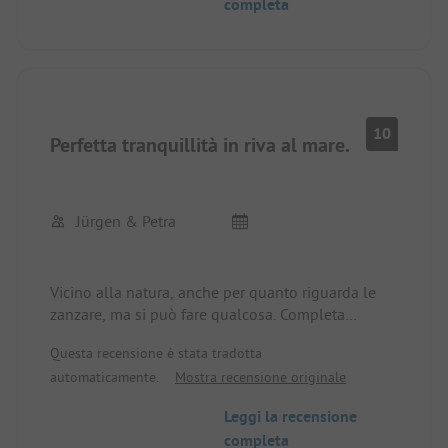
completa
ognuno paga solo il proprio consumo che non è
costoso.
Il posto per i camper è fantastico, la stazione di
scarico per i servizi igienici è esemplare.
I bambini hanno un parco di veicoli a disposizione
gratuita.
10
Il lago per nuotare è semplicemente fantastico, il
Perfetta tranquillità in riva al mare.
bar sulla spiaggia al lago è molto buono.
Torneremo sempre.
Jürgen & Petra
Vicino alla natura, anche per quanto riguarda le
zanzare, ma si può fare qualcosa. Completa
tranquillità di giorno e di notte. Buon
Questa recensione è stata tradotta
collegamento con una rete di piste ciclabili.
automaticamente.
Mostra recensione originale
Leggi la recensione
completa