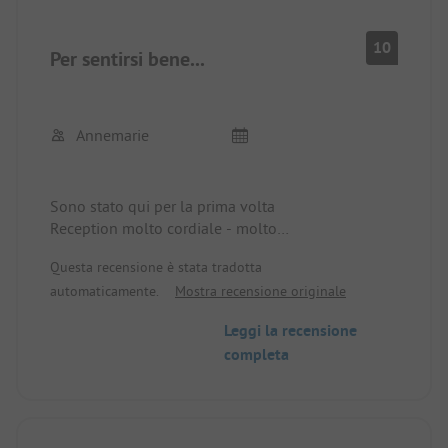
10
Per sentirsi bene...
Annemarie
Sono stato qui per la prima volta
Reception molto cordiale - molto
molto cordiale - assistente molto disponibile al
Questa recensione è stata tradotta
briefing del sito - servizi igienici molto puliti,
automaticamente.
Mostra recensione originale
ristorante purtroppo già chiuso a metà settembre,
nel complesso: Top! ... tornerò nel 2022!!!
Leggi la recensione
altamente raccomandato!!!
completa