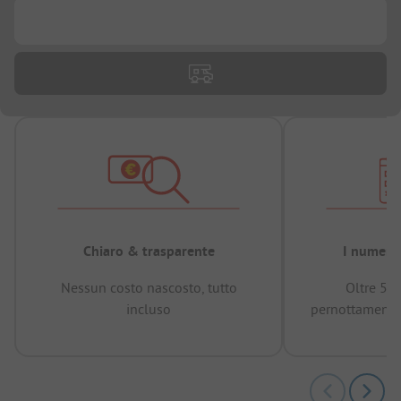
...
Chiaro & trasparente
I numeri 
Nessun costo nascosto, tutto
Oltre 50
incluso
pernottamenti 