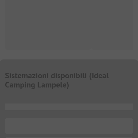
Sistemazioni disponibili
(
Ideal
Camping Lampele
)
...
...