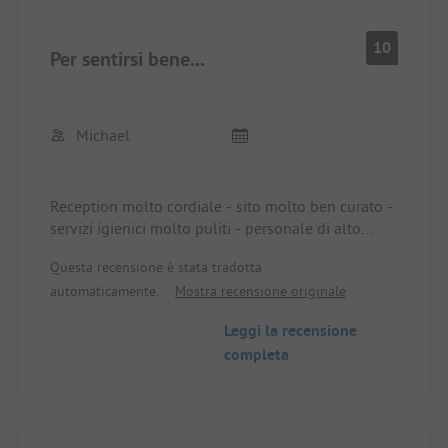
10
Per sentirsi bene...
Michael
Reception molto cordiale - sito molto ben curato -
servizi igienici molto puliti - personale di alto
livello.
Questa recensione è stata tradotta
Siamo stati qui per la prima volta - ma non per
automaticamente.
Mostra recensione originale
l'ultima.... Il viaggio di 900 km è valso la pena! ....
altamente raccomandato!
Leggi la recensione
completa