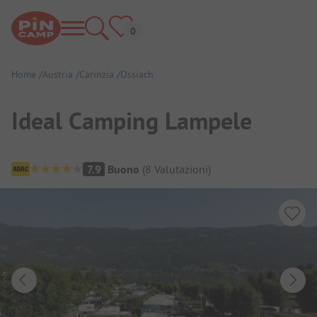
Home
Austria
Carinzia
Ossiach
Ideal Camping Lampele
Panoramica del campeggio
7.9
Buono
(
8
Valutazioni
)