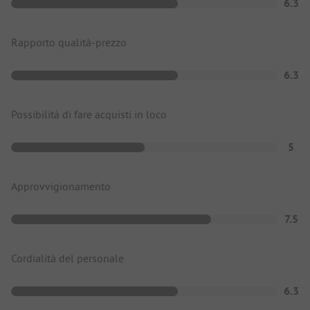
6.3
Rapporto qualità-prezzo
6.3
Possibilità di fare acquisti in loco
5
Approvvigionamento
7.5
Cordialità del personale
6.3