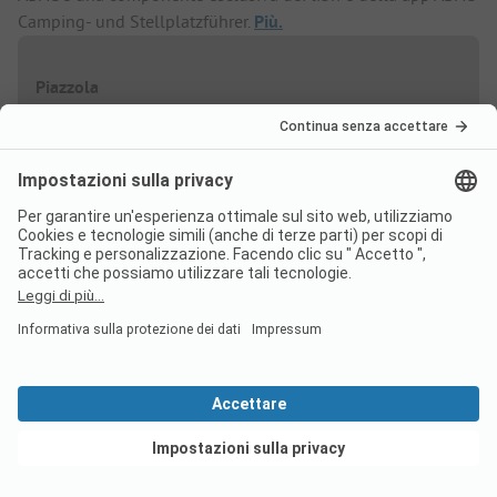
Camping- und Stellplatzführer.
Più.
Piazzola
Bassa stagione
Sconto %
Per notte
A partire da
39,40 EUR
01/05
-
30/06
-
15%
A partire da
33,49 EUR
A partire da
39,40 EUR
Vedi offerte
10/09
-
30/09
-
15%
A partire da