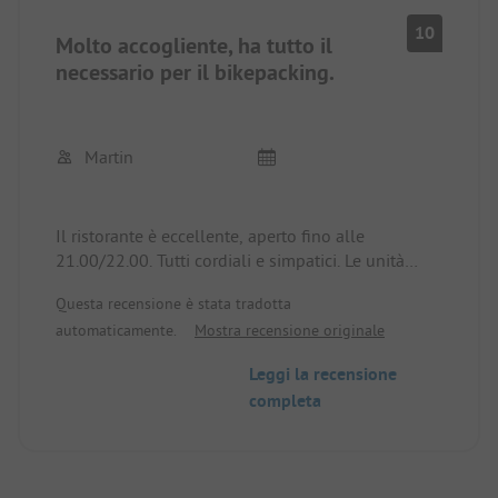
10
Molto accogliente, ha tutto il
necessario per il bikepacking.
Martin
Il ristorante è eccellente, aperto fino alle
21.00/22.00. Tutti cordiali e simpatici. Le unità
paramediche sono pulite, adeguate - sono felice di
Questa recensione è stata tradotta
tornare!
automaticamente.
Mostra recensione originale
Leggi la recensione
completa