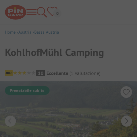
Home
Austria
Bassa Austria
KohlhofMühl Camping
Panoramica del campeggio
10
Eccellente
(
1
Valutazione
)
Prenotabile subito