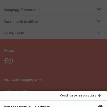
Campeggi Prenotabili
Case mobili in affitto
Su PiNCAMP
Seguici
PiNCAMP Camping App
usala gratuitamente