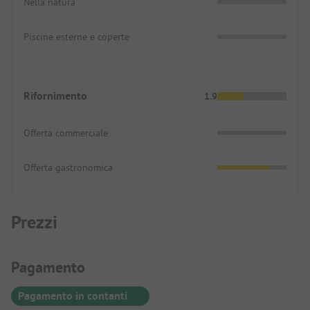
Nella natura
Piscine esterne e coperte
Rifornimento
1.9
Offerta commerciale
Offerta gastronomica
Prezzi
Informazioni sul pagamento
Pagamento
Pagamento in contanti