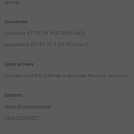
Austria
Coordinate
Latitudine 47° 53' 29" N (47.89141667)
Longitudine 15° 57' 20" E (15.95561667)
Come arrivare
Svoltare dalla B21 a Pernitz in direzione Neusiedl, segnalato.
Contatto
immo@oliverberger.at
+436765334397