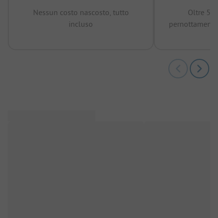
Nessun costo nascosto, tutto
Oltre 50
incluso
pernottamenti 