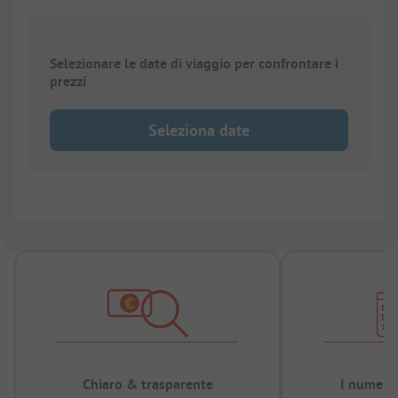
Selezionare le date di viaggio per confrontare i
prezzi
Seleziona date
Chiaro & trasparente
I numeri 