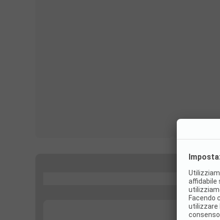
...
...