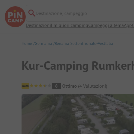
Destinazione, campeggio
Destinazioni
I migliori camping
Campeggi a tema
App
O
Home
Germania
Renania Settentrionale-Vestfalia
Kur-Camping Rumker
Panoramica del campeggio
8
Ottimo
(
4
Valutazioni
)