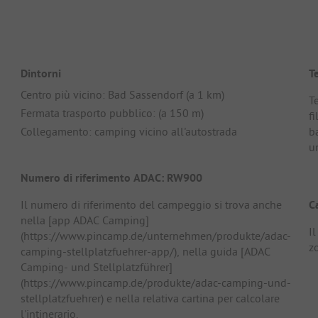
Dintorni
T
Centro più vicino: Bad Sassendorf (a 1 km)
T
Fermata trasporto pubblico: (a 150 m)
f
Collegamento: camping vicino all'autostrada
ba
un
Numero di riferimento ADAC: RW900
Il numero di riferimento del campeggio si trova anche
C
nella [app ADAC Camping]
Il
(https://www.pincamp.de/unternehmen/produkte/adac-
z
camping-stellplatzfuehrer-app/), nella guida [ADAC
Camping- und Stellplatzführer]
(https://www.pincamp.de/produkte/adac-camping-und-
stellplatzfuehrer) e nella relativa cartina per calcolare
l'intinerario.