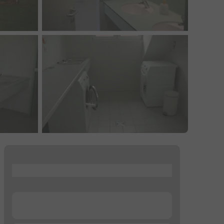
...
...