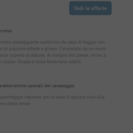
Vedi le offerte
erreno
erreno pianeggiante suddiviso da siepi di faggio con
ile di piazzole erbate e ghiaio. Circondato da un muro
sso coperto di arbusti. Ai margini del paese, vicino a
 casale. Strada e linea ferroviaria udibili.
aratteristiche speciali del campeggio
 parcheggio separato per le auto si applica solo alla
ona delle tende.