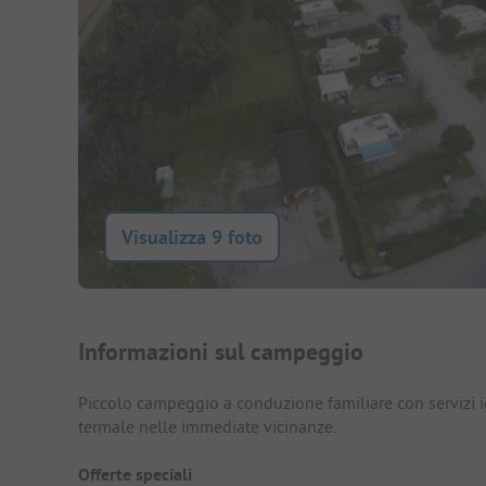
Visualizza 9 foto
Presentazione del campegg
Informazioni sul campeggio
Piccolo campeggio a conduzione familiare con servizi igi
termale nelle immediate vicinanze.
Offerte speciali