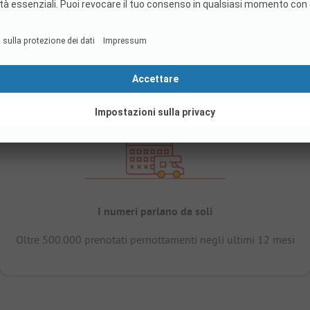
I numeri parlano da soli
Oltre 500.000 prenotati pernottamenti negli ultimi 12 mesi