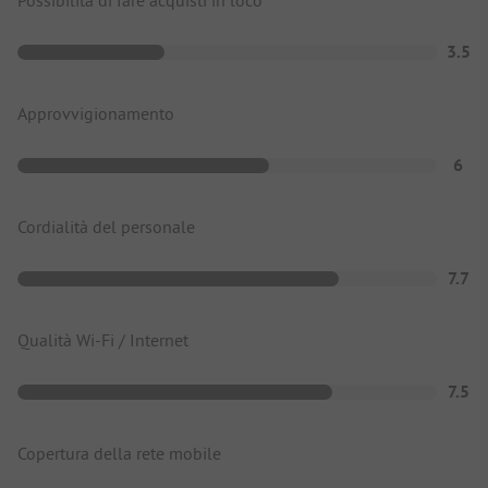
Possibilità di fare acquisti in loco
3.5
Approvvigionamento
6
Cordialità del personale
7.7
Qualità Wi-Fi / Internet
7.5
Copertura della rete mobile