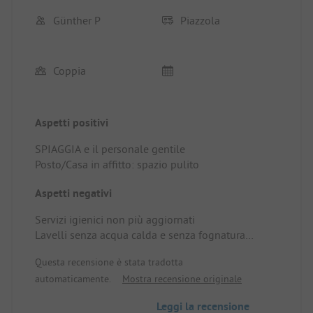
Günther P
Piazzola
Coppia
Aspetti positivi
SPIAGGIA e il personale gentile
Posto/Casa in affitto: spazio pulito
Aspetti negativi
Servizi igienici non più aggiornati
Lavelli senza acqua calda e senza fognatura
Posto/Casa in affitto: rubinetto dell'acqua difettoso
Questa recensione è stata tradotta
automaticamente.
Mostra recensione originale
Leggi la recensione