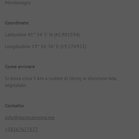
Montenegro
Coordinate
Latitudine 41° 54' 5" N (41.901594)
Longitudine 19° 16' 36" E (19.276922)
Come arrivare
Si trova circa 5 km a sudest di Ulcinj in direzione Ada,
segnalato.
Contatto
info@mcmcamping.me
+38267677677