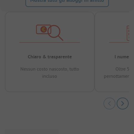
Chiaro & trasparente
I numeri 
Nessun costo nascosto, tutto
Oltre 50
incluso
pernottamenti 