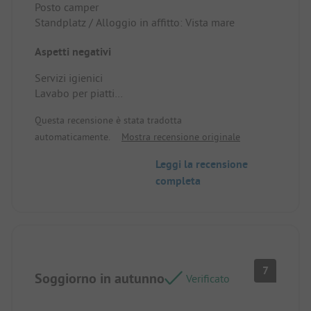
Posto camper
Standplatz / Alloggio in affitto: Vista mare
Aspetti negativi
Servizi igienici
Lavabo per piatti
Piscina
Questa recensione è stata tradotta
Pulizia
automaticamente.
Mostra recensione originale
Standplatz / Alloggio in affitto: Rinnovare i
rubinetti
Leggi la recensione
completa
7
Soggiorno in autunno
Verificato