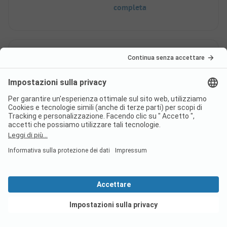
completa
6
Campeggio presso il MCM Camping
Elise
Camper
Coppia
Buono: personale amichevole, bella posizione
Non così buono: i servizi igienici
Vedi offerte
Questa recensione è stata tradotta