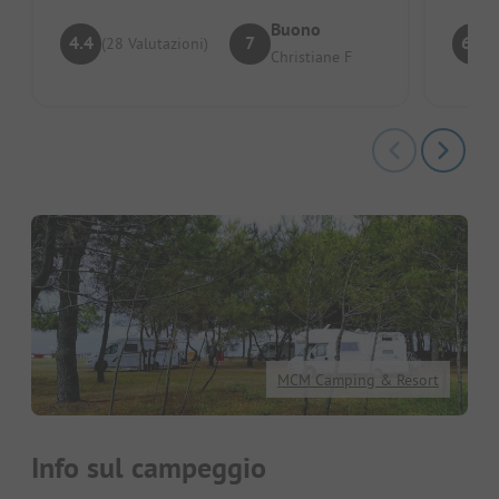
Buono
4.4
7
6.9
(28 Valutazioni)
Christiane F
MCM Camping & Resort
Info sul campeggio