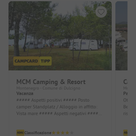
MCM Camping & Resort
Camp
Montenegro - Comune di Dulcigno
Monten
Vacanza
Pausa 
##### Aspetti positivi ##### Posto
Ottim
camper Standplatz / Alloggio in affitto:
Bella 
Vista mare ##### Aspetti negativi #####
ristor
Servizi igienici Lavabo per pi...
nelle 
Classificazione
Cl