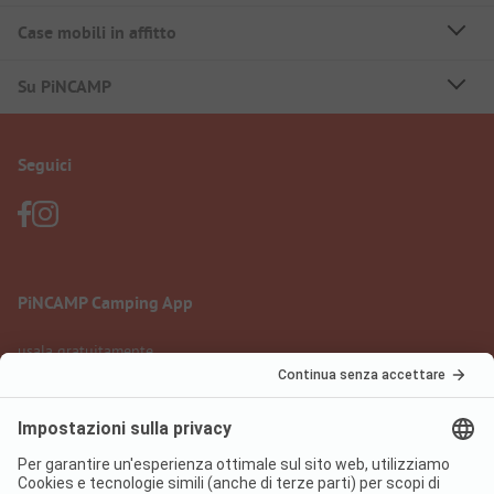
Case mobili in affitto
Su PiNCAMP
Seguici
PiNCAMP Camping App
usala gratuitamente
Informazione legale
Condizioni d'uso