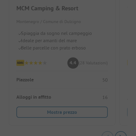
Cam
MCM Camping & Resort
Mont
Montenegro / Comune di Dulcigno
Di
Spiaggia da sogno nel campeggio
Id
Ideale per amanti del mare
Ri
Belle parcelle con prato erboso
4.4
(28 Valutazioni)
Piazzole
50
Piaz
Alloggi in affitto
16
Allo
Mostra prezzo