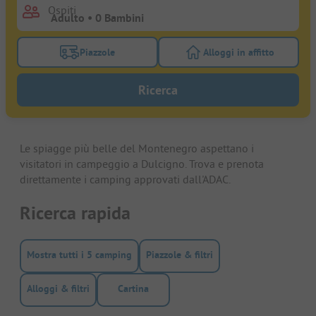
Ospiti
Piazzole
Alloggi in affitto
Attivare il filtro piazzole per cercare piazzole
Attivare il filtro all
Ricerca
Le spiagge più belle del Montenegro aspettano i
visitatori in campeggio a Dulcigno. Trova e prenota
direttamente i camping approvati dall'ADAC.
Ricerca rapida
Mostra tutti i 5 camping
Piazzole & filtri
Alloggi & filtri
Cartina