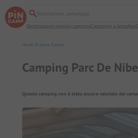
Destinazione, campeggio
Destinazioni
I migliori camping
Campeggi a tema
App
O
Home
Francia
Centro
Camping Parc De Nibe
Panoramica del campeggio
Questo camping non è stato ancora valutato dai camp