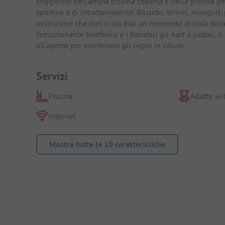
soggiorno nell'ampia piscina coperta e nella piscina p
sportive e di intrattenimento. Biliardo, tennis, minigolf
assicurano che non ci sia mai un momento di noia durant
l'emozionante teleferica o i frenetici go-kart a pedali. 
all'aperto per mantenere gli ospiti in salute.
Servizi
Piscina
Adatto ai
Internet
Mostra tutte le 10 caratteristiche