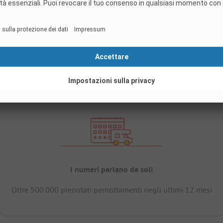
I numeri parlano da soli
Oltre 500.000 prenotati pernottamenti negli ultimi 12 mesi