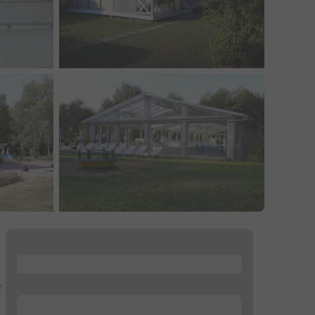
...
e
...