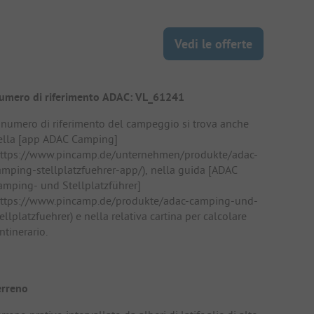
Vedi le offerte
umero di riferimento ADAC: VL_61241
l numero di riferimento del campeggio si trova anche
ella [app ADAC Camping]
https://www.pincamp.de/unternehmen/produkte/adac-
amping-stellplatzfuehrer-app/), nella guida [ADAC
amping- und Stellplatzführer]
https://www.pincamp.de/produkte/adac-camping-und-
ellplatzfuehrer) e nella relativa cartina per calcolare
intinerario.
erreno