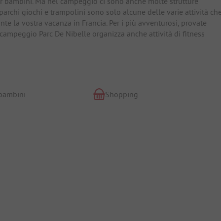
er bambini. Ma nel campeggio ci sono anche molte strutture
, parchi giochi e trampolini sono solo alcune delle varie attività ch
e la vostra vacanza in Francia. Per i più avventurosi, provate
Il campeggio Parc De Nibelle organizza anche attività di fitness
 bambini
Shopping