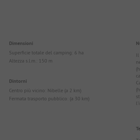
Dimensioni
N
Superficie totale del camping: 6 ha
I
Altezza s.l.m.: 150 m
n
(
c
Dintorni
C
(
Centro più vicino: Nibelle (a 2 km)
st
Fermata trasporto pubblico: (a 30 km)
l'
T