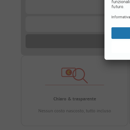
...
...
Chiaro & trasparente
Nessun costo nascosto, tutto incluso