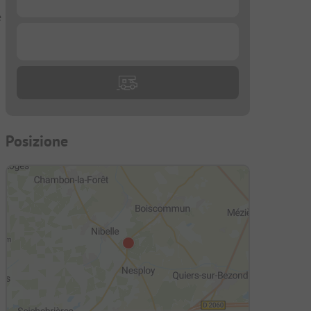
e
...
Posizione