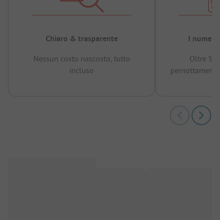
Chiaro & trasparente
I numeri 
Nessun costo nascosto, tutto
Oltre 50
incluso
pernottamenti 