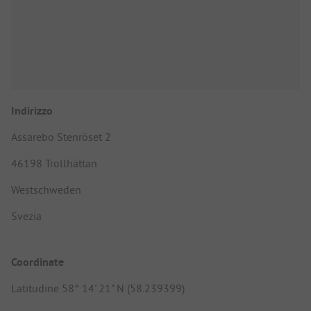
Indirizzo
Assarebo Stenröset 2
46198 Trollhättan
Westschweden
Svezia
Coordinate
Latitudine 58° 14' 21" N (58.239399)