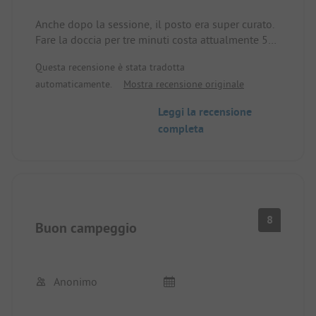
Anche dopo la sessione, il posto era super curato.
Fare la doccia per tre minuti costa attualmente 50
SEK. Assolutamente a posto, dato che le docce e i
Questa recensione è stata tradotta
bagni sono in condizioni 1A! Eravamo solo in
automaticamente.
Mostra recensione originale
transito, ma potremmo immaginare di rimanere più
a lungo.
Leggi la recensione
completa
8
Buon campeggio
Anonimo