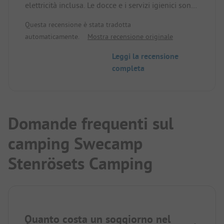
elettricità inclusa. Le docce e i servizi igienici sono
buoni. Parco giochi disponibile. Piccola piscina
Questa recensione è stata tradotta
all'aperto a pagamento. Traffico dalla strada vicina
automaticamente.
Mostra recensione originale
udibile. Buon punto di partenza per visitare le
chiuse e il Museo dell'Automobile Saab.
Leggi la recensione
completa
Domande frequenti sul
camping Swecamp
Stenrösets Camping
Quanto costa un soggiorno nel