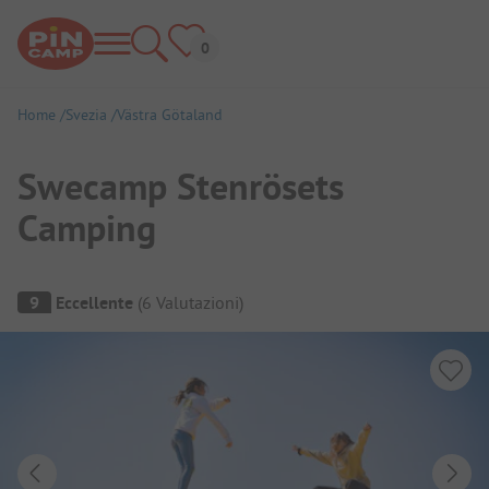
Home
Svezia
Västra Götaland
Swecamp Stenrösets
Camping
Panoramica del campeggio
9
Eccellente
(
6
Valutazioni
)