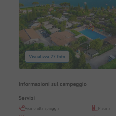
Visualizza 27 foto
Presentazione del campegg
Informazioni sul campeggio
Servizi
Vicino alla spiaggia
Piscina