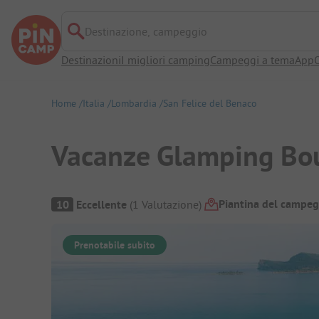
Destinazione, campeggio
Destinazioni
I migliori camping
Campeggi a tema
App
O
Home
Italia
Lombardia
San Felice del Benaco
Vacanze Glamping Bo
Panoramica del campeggio
Piantina del campeg
10
Eccellente
(
1
Valutazione
)
Prenotabile subito