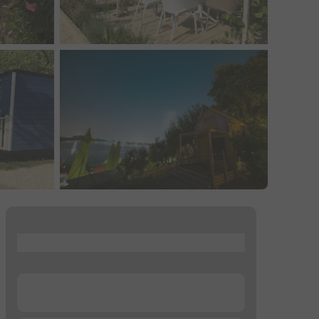
...
...