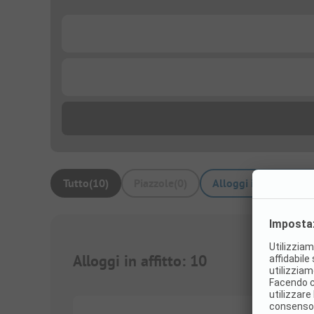
...
...
Tutto
(
10
)
Piazzole
(
0
)
Alloggi in affitto
(
10
)
Alloggi in affitto
:
10
1/
10