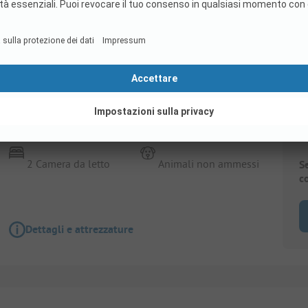
Alloggio In Affitto
Airlodge 2.0
Dimensione: 30.0 m²
1 Bagni
2 Camera da letto
Animali non ammessi
S
c
Dettagli e attrezzature