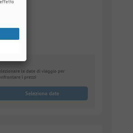
elezionare le date di viaggio per
onfrontare i prezzi
Seleziona date