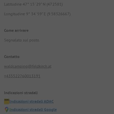
Latitudine 47° 15' 29" N (47.2581)
Longitudine 9° 34' 59" E (9.58326667)
Come arrivare
Segnalato sul posto.
Contatto
waldcamping@feldkirch.at
+435522760013191
Indicazioni stradali
Indicazioni stradali ADAC
Indicazioni stradali Google