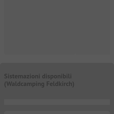
Sistemazioni disponibili
(
Waldcamping Feldkirch
)
...