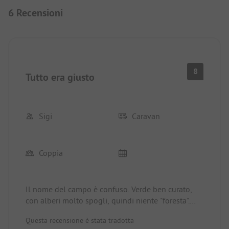
6 Recensioni
8
Tutto era giusto
Sigi
Caravan
Coppia
Il nome del campo è confuso. Verde ben curato,
con alberi molto spogli, quindi niente "foresta".
Risposta tempestiva e molto cordiale alla mia
Questa recensione è stata tradotta
richiesta via e-mail (se arrivate al di fuori