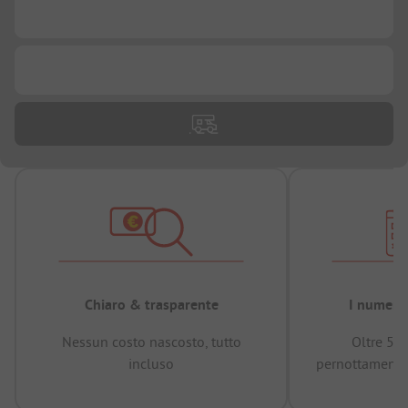
...
...
Chiaro & trasparente
I numeri 
Nessun costo nascosto, tutto
Oltre 50
incluso
pernottamenti 