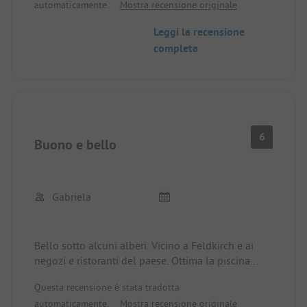
automaticamente.
Mostra recensione originale
Leggi la recensione
completa
6
Buono e bello
Gabriela
Bello sotto alcuni alberi. Vicino a Feldkirch e ai
negozi e ristoranti del paese. Ottima la piscina
adiacente con scivoli gratuiti. Biglietti dell'autobus
Questa recensione è stata tradotta
gratuiti per il centro di Feldkirch. Le docce sono
automaticamente.
Mostra recensione originale
vecchie, un po' squallide e piccole. Poche docce.