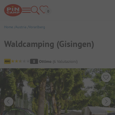
Home
Austria
Vorarlberg
Waldcamping (Gisingen)
Panoramica del campeggio
8
Ottimo
(
6
Valutazioni
)