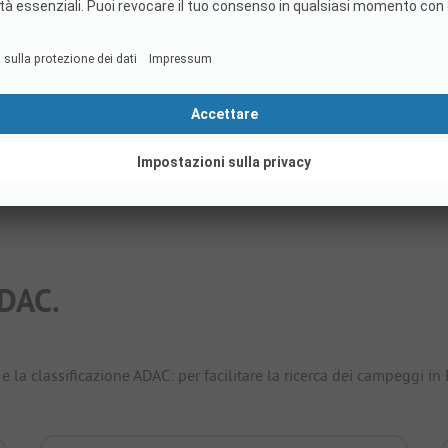
Piazzole
108
Alloggi in affitto
58
Mostra prezzo
DAC.
e la classificazione ADAC: per facilitare la ricerca dei campeggi in