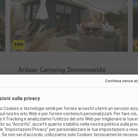
Ardoer Camping Zonneweelde
Paesi Bassi / Zelanda / Sluis
Ideale per famiglie con bambini
A soli 800 metri dalla spiaggia
Parcelle comfort con sanitari privati
Ottimo
8.8
(122 Valutazioni)