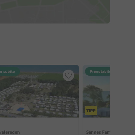
e subito
Prenotabile subito
valereden
Sannes Familiecamping