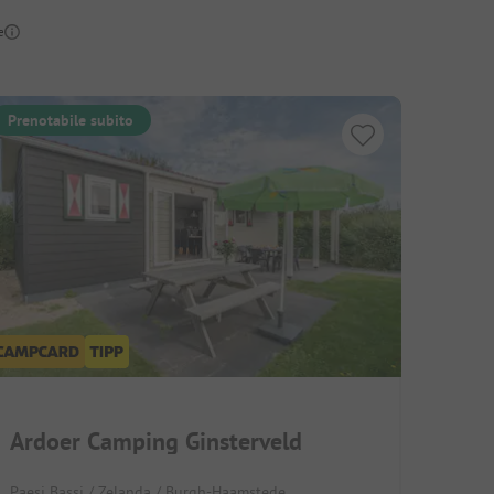
e
Prenotabile subito
Ardoer Camping Ginsterveld
Paesi Bassi / Zelanda / Burgh-Haamstede