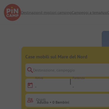
Destinazioni
I migliori camping
Campeggi a tema
App
O
Case mobili sul Mare del Nord
Destinazione, campeggio
Arrivo
Partenza
-
-
Ospiti