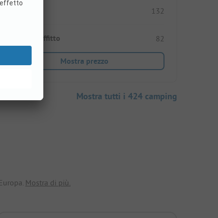
Piazzole
132
Alloggi in affitto
82
Mostra prezzo
Mostra tutti i 424 camping
 Europa.
Mostra di più.