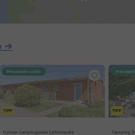
o
➔
Prenotabile subito
Prenotabil
Ostsee-Campingplatz Liebeslaube
Camping S