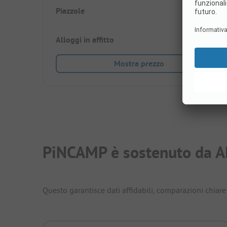
Piazzole
470
Alloggi in affitto
27
Mostra prezzo
PiNCAMP è sostenuto da A
Questo garantisce dati affidabili, comparazioni chiare 