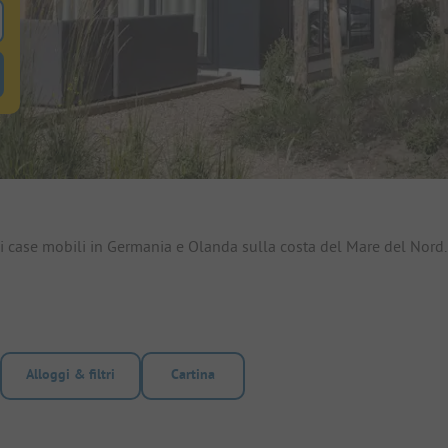
ole
tro alloggi-in-affitto per cercare alloggi-in-affitto
ui case mobili in Germania e Olanda sulla costa del Mare del Nord.
Alloggi & filtri
Cartina