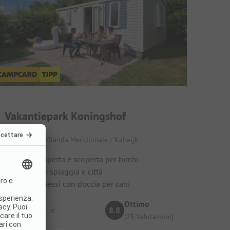
Vakantiepark Koningshof
Paesi Bassi / Olanda Meridionale / Katwijk
Piscine coperta e scoperta per bimbi
Ideale per spiaggia e città
Cani ammessi con doccia per cani
Ottimo
8.8
(75 Valutazioni)