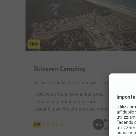
Skiveren Camping
Danimarca / Jutland settentrionale / Frederikshavn
Dune, bosco e mare a due passi
Paradiso per famiglie e cani
Grandi parcelle al riparo dal vento
Eccellente
9.5
(45 Valutazioni)