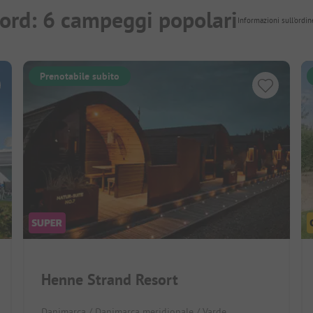
Nord: 6 campeggi popolari
Informazioni sull'ordin
Prenotabile subito
Henne Strand Resort
Danimarca / Danimarca meridionale / Varde