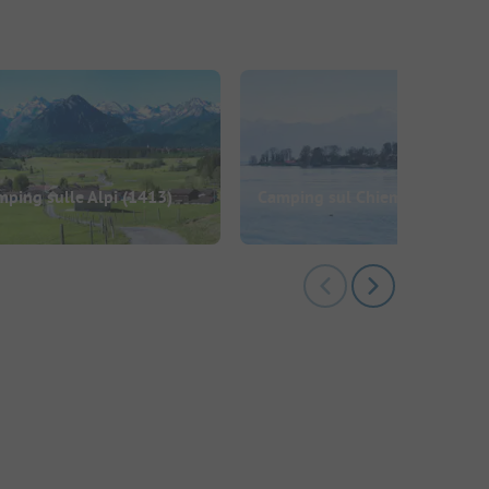
ping sulle Alpi
(1413)
Camping sul Chiemsee
(13)