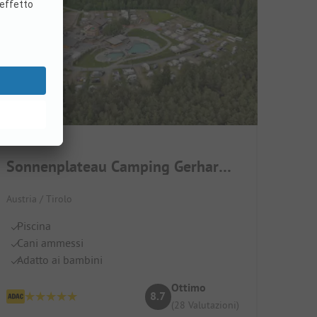
Sonnenplateau Camping Gerhardhof
Austria / Tirolo
Piscina
Cani ammessi
Adatto ai bambini
Ottimo
8.7
(28 Valutazioni)