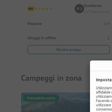
Eccellente
9.1
(127 Valutazioni)
Piazzole
269
Alloggi in affitto
6
Mostra prezzo
Campeggi in zona
Prenotabile subito