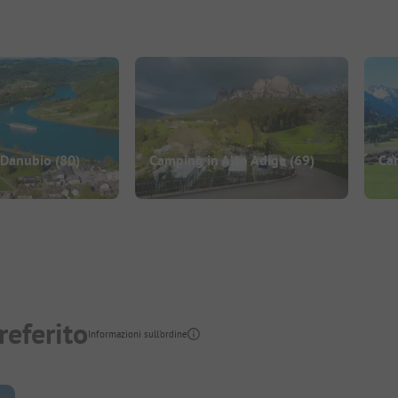
 Danubio
(80)
Camping in Alto Adige
(69)
Cam
referito
Informazioni sull'ordine