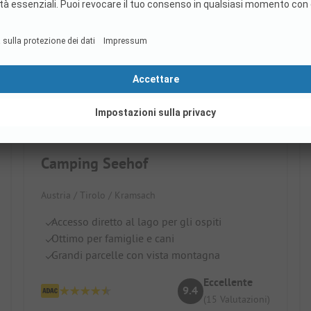
Camping Seehof
Austria / Tirolo / Kramsach
Accesso diretto al lago per gli ospiti
Ottimo per famiglie e cani
Grandi parcelle con vista montagna
Eccellente
9.4
(15 Valutazioni)