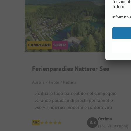
Ferienparadies Natterer See
Austria / Tirolo / Natters
Idilliaco lago balneabile nel campeggio
Grande paradiso di giochi per famiglie
Servizi igienici moderni e confortevoli
Ottimo
8.8
(131 Valutazioni)