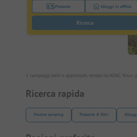
Piazzole
Alloggi in affitto
Attivare il filtro piazzole per cercare piazz
Attivare il fil
Ricerca
1 campeggi belli e apprezzati, testati da ADAC. Krün:
Ricerca rapida
Mostra camping
Piazzole & filtri
Alloggi