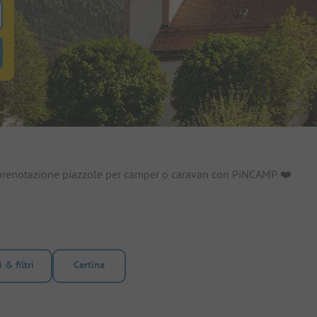
ole
tro alloggi-in-affitto per cercare alloggi-in-affitto
 prenotazione piazzole per camper o caravan con PiNCAMP. ❤️️
 & filtri
Cartina