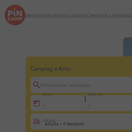
Destinazioni
I migliori camping
Campeggi a tema
App
O
Camping a Krün
Destinazione, campeggio
Arrivo
Partenza
-
-
Ospiti