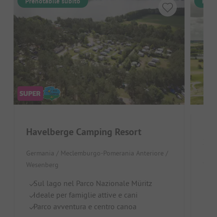
Prenotabile subito
Pren
Havelberge Camping Resort
See
Germania / Meclemburgo-Pomerania Anteriore /
Germ
Wesenberg
Vi
Sul lago nel Parco Nazionale Müritz
A
Ideale per famiglie attive e cani
Se
Parco avventura e centro canoa