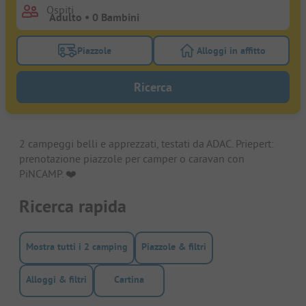
Ospiti
Piazzole
Alloggi in affitto
Attivare il filtro piazzole per cercare piazzole
Attivare il filtro all
Ricerca
2 campeggi belli e apprezzati, testati da ADAC. Priepert:
prenotazione piazzole per camper o caravan con
PiNCAMP. ❤️️
Ricerca rapida
Mostra tutti i 2 camping
Piazzole & filtri
Alloggi & filtri
Cartina