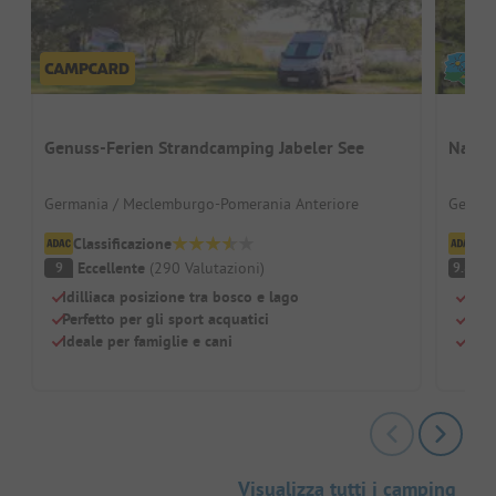
Genuss-Ferien Strandcamping Jabeler See
Natur
Germania / Meclemburgo-Pomerania Anteriore
German
Classificazione
Cl
Eccellente
(
290
Valutazioni
)
Ec
9
9.8
Idilliaca posizione tra bosco e lago
Natu
Perfetto per gli sport acquatici
Perf
Ideale per famiglie e cani
Picc
Visualizza tutti i camping