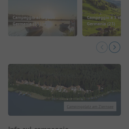
Campeggio al lago in
Campeggio a 5 stelle
Germania
(551)
Germania
(23)
Campingplatz am Ziernsee