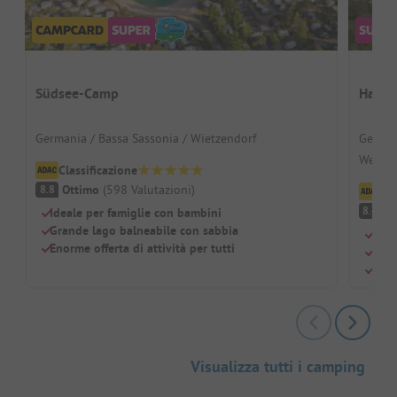
Südsee-Camp
Havel
Germania / Bassa Sassonia / Wietzendorf
German
Wesen
Classificazione
Ottimo
(
598
Valutazioni
)
8.8
Cl
O
8.4
Ideale per famiglie con bambini
Grande lago balneabile con sabbia
Sul 
Enorme offerta di attività per tutti
Idea
Parc
Visualizza tutti i camping