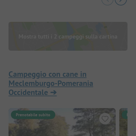
Mostra tutti i 2 campeggi sulla cartina
Campeggio con cane in
Meclemburgo-Pomerania
Occidentale
➔
Prenotabile subito
Pren