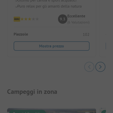
Pe
Puro relax per gli amanti della natura
Pi
Eccellente
9.3
(6 Valutazioni)
Allo
Piazzole
102
Mostra prezzo
Campeggi in zona