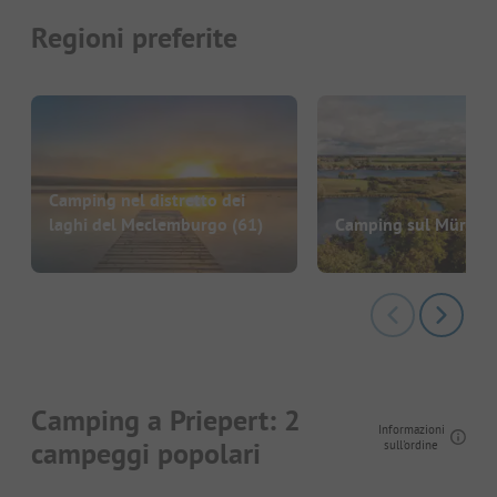
Regioni preferite
Camping nel distretto dei
laghi del Meclemburgo
(61)
Camping sul Müritz
(
Camping a Priepert: 2
Informazioni
campeggi popolari
sull'ordine