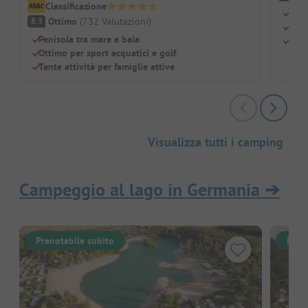
Classificazione
Para
Ottimo
(
732
Valutazioni
)
8.3
Pisc
Penisola tra mare e baia
Giri
Ottimo per sport acquatici e golf
Tante attività per famiglie attive
Visualizza tutti i camping
Campeggio al lago in Germania
➔
Prenotabile subito
Pren