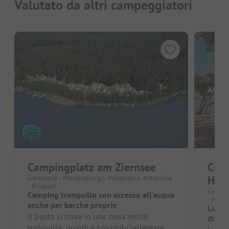
Valutato da altri campeggiatori
Ancor
Campingplatz am Ziernsee
Cam
Germania - Meclemburgo-Pomerania Anteriore
Have
- Priepert
German
Camping tranquillo con accesso all'acqua
- Priep
anche per barche proprie
Luogo
Il posto si trova in una zona molto
diret
tranquilla, quindi è possibile rallentare