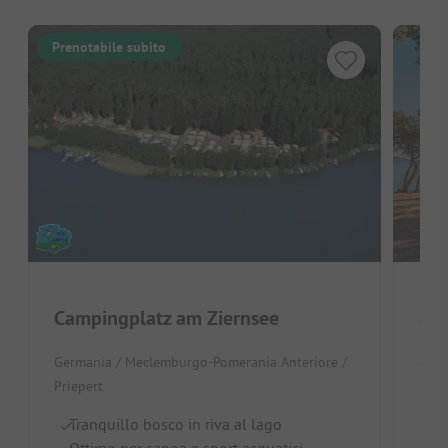
Prenotabile subito
Anc
Campingplatz am Ziernsee
Cam
Germania / Meclemburgo-Pomerania Anteriore /
Germ
Priepert
Prie
Tranquillo bosco in riva al lago
Re
Ottimo per canoa e sport acquatici