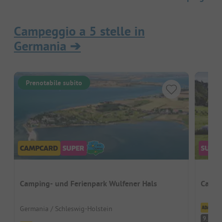
Campeggio a 5 stelle in
Germania
➔
Prenotabile subito
Camping- und Ferienpark Wulfener Hals
Campi
Cl
Germania / Schleswig-Holstein
Ec
9.5