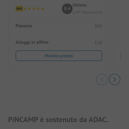
Ottimo
8.4
(247 Valutazioni)
Piazzole
305
Piaz
Alloggi in affitto
110
Mostra prezzo
PiNCAMP è sostenuto da ADAC.