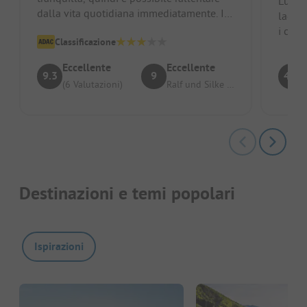
Luogo 
dalla vita quotidiana immediatamente. Il
lago c
custode del campeggio e sua mo...
i cano
Classificazione
camino
Eccellente
Eccellente
9.3
9
4.5
(6 Valutazioni)
Ralf und Silke aus Dessau
Destinazioni e temi popolari
Ispirazioni