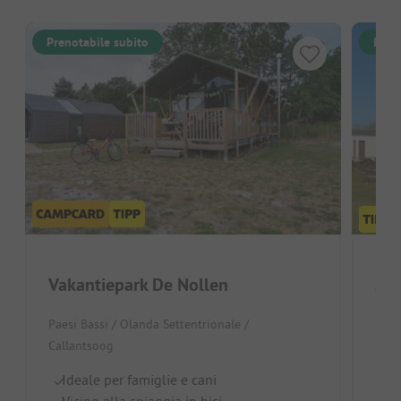
Prenotabile subito
Pren
Vakantiepark De Nollen
Cam
Paesi Bassi / Olanda Settentrionale /
Paes
Callantsoog
Id
Ideale per famiglie e cani
Pi
Vicino alla spiaggia in bici