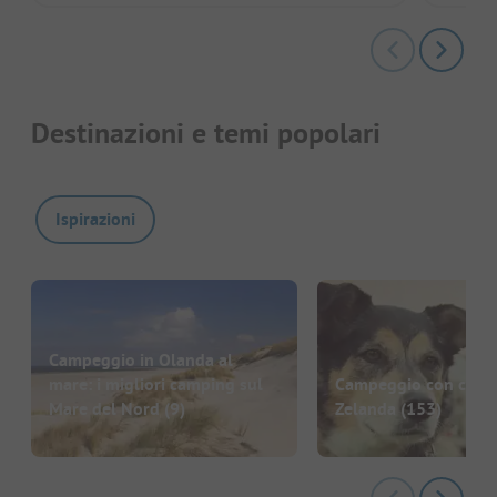
Destinazioni e temi popolari
Ispirazioni
Campeggio in Olanda al
mare: i migliori camping sul
Campeggio con cane 
Mare del Nord
(9)
Zelanda
(153)