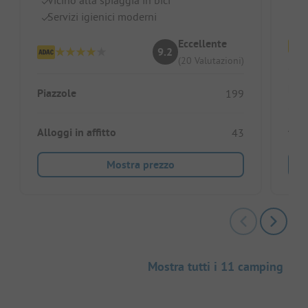
Vi
Servizi igienici moderni
Eccellente
9.2
(20 Valutazioni)
Piaz
Piazzole
199
Allo
Alloggi in affitto
43
Mostra prezzo
Mostra tutti i 11 camping