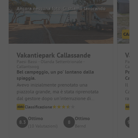
Ancora nessuna foto. Ci stiamo lavorando
Vakantiepark Callassande
Vaka
Paesi Bassi - Olanda Settentrionale -
Paesi B
Callantsoog
Callan
Bel campeggio, un po' lontano dalla
Parco
spiaggia.
Calla
Avevo inizialmente prenotato una
Il cam
piazzola grande, ma è stata riprenotata
Callan
dal gestore dopo un'interruzione di
raggiu
corrente nella piazzola. La nuova piazzo...
un sup
Classificazione
Cl
Ottimo
Ottimo
8.3
8
9.2
(10 Valutazioni)
Bernd