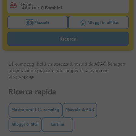
Ospiti
Piazzole
Alloggi in affitto
Attivare il filtro piazzole per cercare piazzole
Attivare il filtro all
Ricerca
11 campeggi belli e apprezzati, testati da ADAC. Schagen:
prenotazione piazzole per camper o caravan con
PiNCAMP. ❤️️
Ricerca rapida
Mostra tutti i 11 camping
Piazzole & filtri
Alloggi & filtri
Cartina