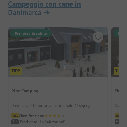
Campeggio con cane in
Danimarca
➔
Prenotabile subito
Pren
Ribe Camping
Skive
Danimarca / Danimarca meridionale / Esbjerg
Danima
Classificazione
Cl
Eccellente
(
16
Valutazioni
)
Ec
9.4
9.5