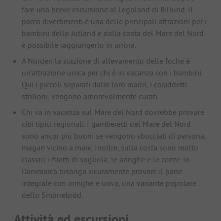
fare una breve escursione al Legoland di Billund. Il
parco divertimenti è una delle principali attrazioni per i
bambini dello Jutland e dalla costa del Mare del Nord
è possibile raggiungerlo in un'ora.
A Norden la stazione di allevamento delle foche è
un'attrazione unica per chi è in vacanza con i bambini.
Qui i piccoli separati dalle loro madri, i cosiddetti
strilloni, vengono amorevolmente curati.
Chi va in vacanza sul Mare del Nord dovrebbe provare
cibi tipici regionali. I gamberetti del Mare del Nord
sono ancor più buoni se vengono sbucciati di persona,
magari vicino a mare. Inoltre, sulla costa sono molto
classici i filetti di sogliola, le aringhe e le cozze. In
Danimarca bisonga sicuramente provare il pane
integrale con aringhe e uova, una variante popolare
dello Smörrebröd.
Attività ed escursioni