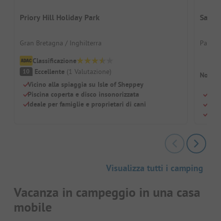
Priory Hill Holiday Park
Sahar
Gran Bretagna / Inghilterra
Paesi 
Classificazione
Eccellente
(
1
Valutazione
)
10
Non so
Vicino alla spiaggia su Isle of Sheppey
Piscina coperta e disco insonorizzata
Tend
Ideale per famiglie e proprietari di cani
A du
Idea
Visualizza tutti i camping
Vacanza in campeggio in una casa
mobile