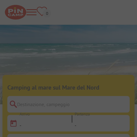
Camping al mare sul Mare del Nord
Destinazione, campeggio
Arrivo
Partenza
-
-