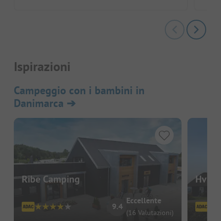
Ispirazioni
Campeggio con i bambini in
Danimarca
➔
Ribe Camping
Hvidb
Eccellente
9.4
(16 Valutazioni)