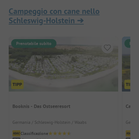
Campeggio con cane nello
Schleswig-Holstein
➔
Prenotabile subito
Pren
Booknis - Das Ostseeresort
Campi
Germania / Schleswig-Holstein / Waabs
German
Classificazione
Cl