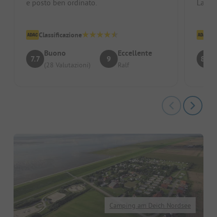
e posto ben ordinato.
La vic
fantas
Classificazione
Cl
Buono
Eccellente
7.7
9
8.7
(28 Valutazioni)
Ralf
Camping am Deich Nordsee