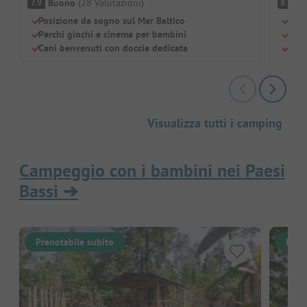
Buono
(
28
Valutazioni
)
O
7.9
8.8
Posizione da sogno sul Mar Baltico
Posi
Parchi giochi e cinema per bambini
Para
Cani benvenuti con doccia dedicata
Parc
Visualizza tutti i camping
Campeggio con i bambini nei Paesi
Bassi
➔
Prenotabile subito
Pren