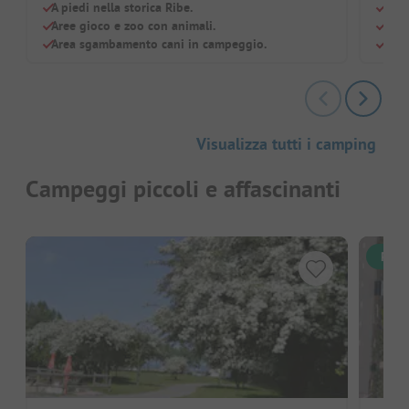
A piedi nella storica Ribe.
Dune
Aree gioco e zoo con animali.
Para
Area sgambamento cani in campeggio.
Gran
Visualizza tutti i camping
Campeggi piccoli e affascinanti
Pren