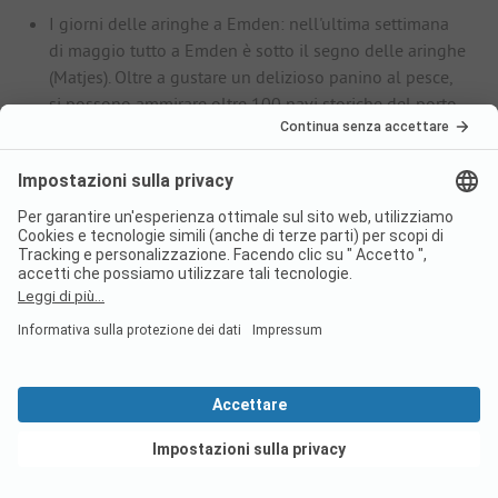
I giorni delle aringhe a Emden: nell'ultima settimana
di maggio tutto a Emden è sotto il segno delle aringhe
(Matjes). Oltre a gustare un delizioso panino al pesce,
si possono ammirare oltre 100 navi storiche del porto.
Agosto
Giornate del porto di Husum: a metà agosto la città di
Husum, nello Schleswig-Holstein, festeggia con
deliziosi frutti di mare, giostre, musica dal vivo e fuochi
d'artificio.
Sfilata di cutter da pesca a Norddeich: alla fine di
agosto, tutti i cutter da pesca in funzione nella Frisia
orientale attraversano il porto. Ci sono anche cori
tradizionali Shanty e specialità culinarie di pesce.
Camping al mare sul
Mare del Nord: Domande