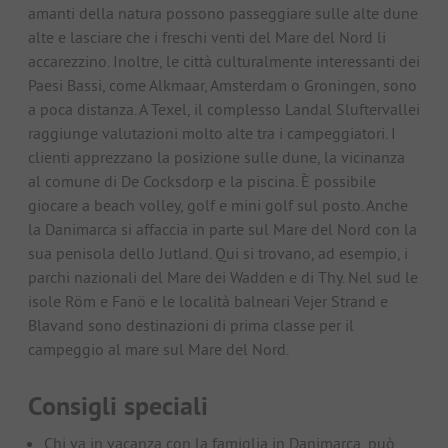
amanti della natura possono passeggiare sulle alte dune
alte e lasciare che i freschi venti del Mare del Nord li
accarezzino. Inoltre, le città culturalmente interessanti dei
Paesi Bassi, come Alkmaar, Amsterdam o Groningen, sono
a poca distanza. A Texel, il complesso Landal Sluftervallei
raggiunge valutazioni molto alte tra i campeggiatori. I
clienti apprezzano la posizione sulle dune, la vicinanza
al comune di De Cocksdorp e la piscina. È possibile
giocare a beach volley, golf e mini golf sul posto. Anche
la Danimarca si affaccia in parte sul Mare del Nord con la
sua penisola dello Jutland. Qui si trovano, ad esempio, i
parchi nazionali del Mare dei Wadden e di Thy. Nel sud le
isole Röm e Fanö e le località balneari Vejer Strand e
Blavand sono destinazioni di prima classe per il
campeggio al mare sul Mare del Nord.
Consigli speciali
Chi va in vacanza con la famiglia in Danimarca, può