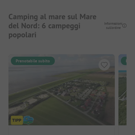
Camping al mare sul Mare
del Nord: 6 campeggi
Informazioni
sull'ordine
popolari
Prenotabile subito
Pren