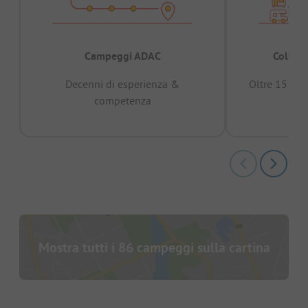
Campeggi ADAC
Collaud
Decenni di esperienza &
Oltre 15 mili
competenza
Mostra tutti i 86 campeggi sulla cartina