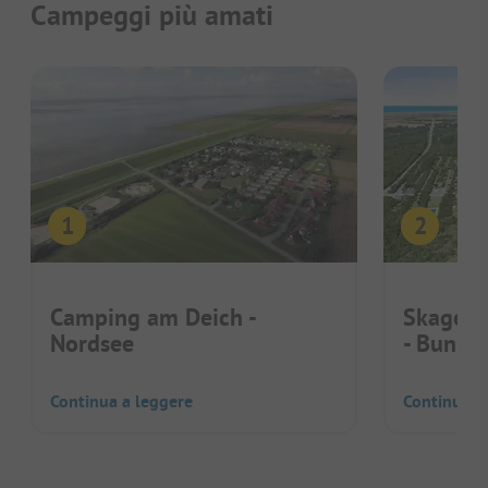
Campeggi più amati
Camping am Deich -
Skagen 
Nordsee
- Bunke
Continua a leggere
Continua a