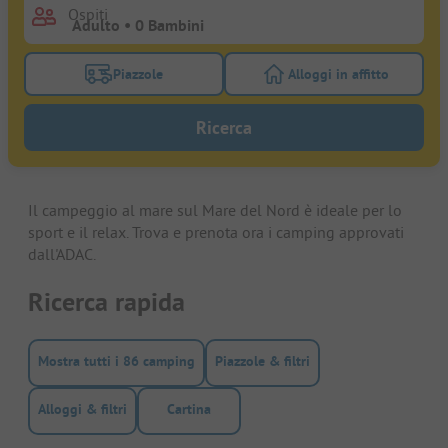
Ospiti
Piazzole
Alloggi in affitto
Attivare il filtro piazzole per cercare piazzole
Attivare il filtro all
Ricerca
Il campeggio al mare sul Mare del Nord è ideale per lo
sport e il relax. Trova e prenota ora i camping approvati
dall'ADAC.
Ricerca rapida
Mostra tutti i 86 camping
Piazzole & filtri
Alloggi & filtri
Cartina