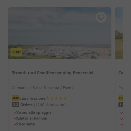
Strand- und Familiencamping Bensersiel
Campi
Germania / Bassa Sassonia / Esens
Paesi B
Classificazione
Cl
Ottimo
(
1260
Valutazioni
)
O
8.8
8.3
Vicino alla spiaggia
Acce
Adatto ai bambini
Gran
Ristorante
Otti