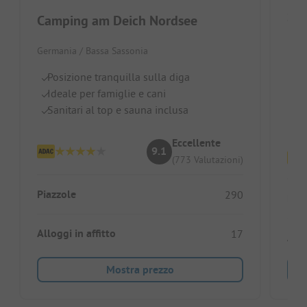
Camping am Deich Nordsee
Dani
Germania / Bassa Sassonia
Fred
Posizione tranquilla sulla diga
Di
Ideale per famiglie e cani
Tr
Sanitari al top e sauna inclusa
Pa
Eccellente
9.1
(773 Valutazioni)
Piazzole
290
Piaz
Alloggi in affitto
17
Allo
Mostra prezzo