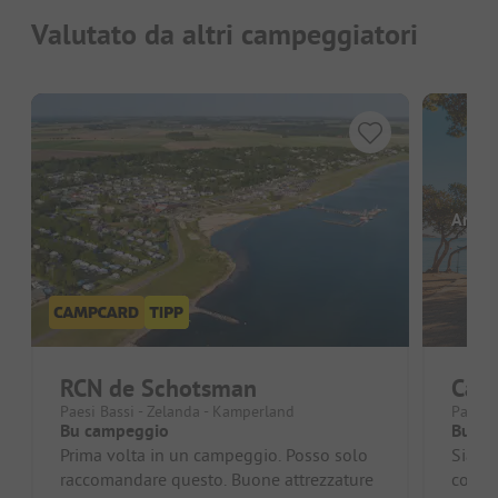
Valutato da altri campeggiatori
Ancor
RCN de Schotsman
Cam
Paesi Bassi - Zelanda - Kamperland
Paesi 
Bu campeggio
Buon 
Prima volta in un campeggio. Posso solo
Siamo 
raccomandare questo. Buone attrezzature
compl