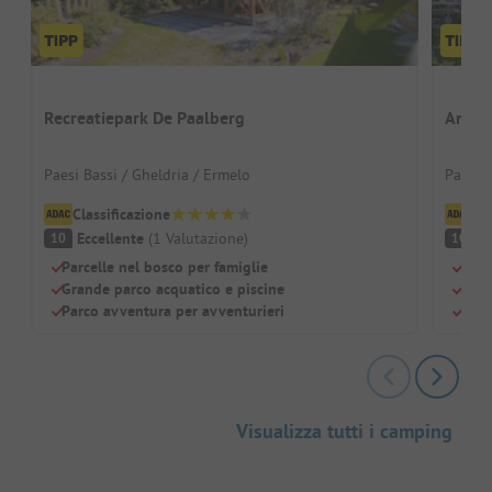
Recreatiepark De Paalberg
Ardoe
Paesi Bassi / Gheldria / Ermelo
Paesi B
Classificazione
Cl
Eccellente
(
1
Valutazione
)
Ec
10
10
Parcelle nel bosco per famiglie
Pisc
Grande parco acquatico e piscine
Adat
Parco avventura per avventurieri
Rist
Visualizza tutti i camping