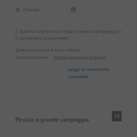
Claudia
È stata la nostra terza volta in questo campeggio e
ci torneremo sicuramente.
Questa recensione è stata tradotta
Il campeggio è piccolo, tranquillo e soprattutto
automaticamente.
Mostra recensione originale
molto pulito. Il personale è molto cordiale.
Leggi la recensione
La posizione del piccolo porto è molto bella. Non
completa
è lontano da Porec e Vrsar in bicicletta.
Ogni anno si incontrano molti campeggiatori che
sono anche ospiti regolari.
10
Piccolo e grande campeggio