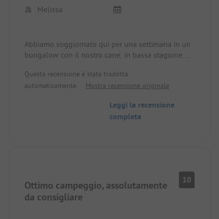
Melissa
Abbiamo soggiornato qui per una settimana in un
bungalow con il nostro cane, in bassa stagione. È
stato meravigliosamente tranquillo e rilassante. Si
Questa recensione è stata tradotta
può raggiungere la spiaggia in due minuti e la
automaticamente.
Mostra recensione originale
spiaggia per cani in 7 minuti. La posizione è ottima
e abbiamo fatto molte gite di un giorno da qui per
Leggi la recensione
fare escursioni nel vicino Parco Nazionale di
completa
Paklentica, per passeggiare a Zara o a Pag. Anche
Sibenik è facilmente raggiungibile in un'ora.
Torneremo sicuramente :)
10
Ottimo campeggio, assolutamente
da consigliare