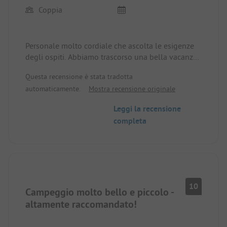
Coppia
Personale molto cordiale che ascolta le esigenze
degli ospiti. Abbiamo trascorso una bella vacanza
qui e abbiamo già prenotato per il prossimo anno.
Questa recensione è stata tradotta
automaticamente.
Mostra recensione originale
Leggi la recensione
completa
10
Campeggio molto bello e piccolo -
altamente raccomandato!