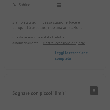
Sabine
Siamo stati qui in bassa stagione. Pace e
tranquillità assolute, nessuna animazione
fastidiosa dall'esterno - non sul sito comunque.
Questa recensione è stata tradotta
automaticamente.
Mostra recensione originale
Grande konoba direttamente sul sito. Baia riparata
dal vento. Perfetta per nuotare. Super servizi
Leggi la recensione
igienici.
completa
Cosa si può volere di più (...già un po' vecchiotto)!
8
Sognare con piccoli limiti