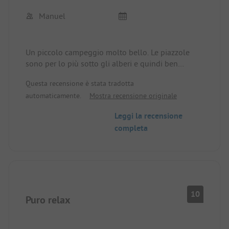
Manuel
Un piccolo campeggio molto bello. Le piazzole
sono per lo più sotto gli alberi e quindi ben
ombreggiate. Anche il piccolo negozio e il
Questa recensione è stata tradotta
ristorante del campeggio sono ottimi. I servizi
automaticamente.
Mostra recensione originale
igienici vengono puliti quotidianamente dalle 5.30
alle 22.00. Siamo stati in questo campeggio
Leggi la recensione
quattro volte e ci torneremo anche quest'anno. La
completa
musica proveniente dall'altra parte della strada
non ci ha disturbato affatto, anche se eravamo in
vacanza con bambini piccoli in tenda.
10
Puro relax