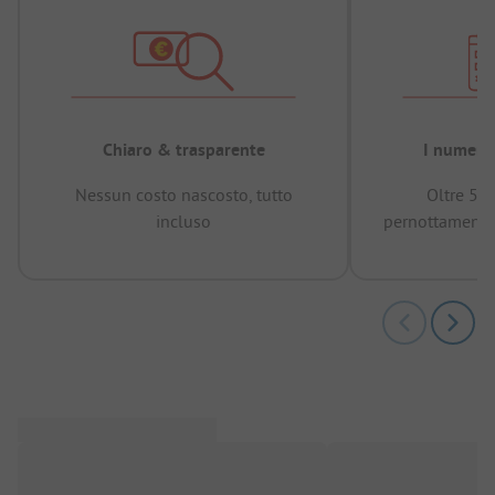
Chiaro & trasparente
I numeri 
Nessun costo nascosto, tutto
Oltre 50
incluso
pernottamenti 