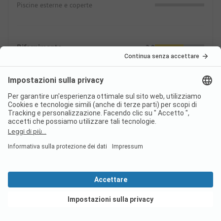
Piscine esterne e coperte
Rifornimento
2.9
Offerta commerciale
Offerta gastronomica
Prezzi
Prezzo comparato 2026
Vedi offerte
Prezzo in alta stagione per notte