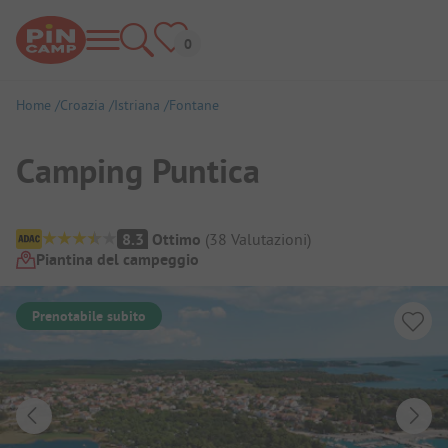
Home
Croazia
Istriana
Fontane
Camping Puntica
Panoramica del campeggio
8.3
Ottimo
(
38
Valutazioni
)
Piantina del campeggio
Prenotabile subito