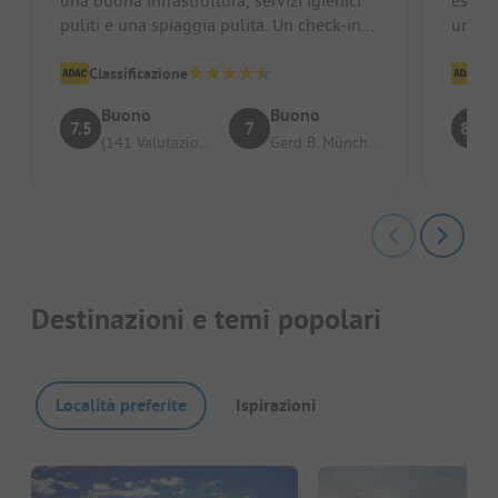
puliti e una spiaggia pulita. Un check-in
una b
sopraffatto ignora le pr...
prenot
Classificazione
Cl
Buono
Buono
7.5
7
8.3
(141 Valutazioni)
Gerd B. München
Destinazioni e temi popolari
Località preferite
Ispirazioni