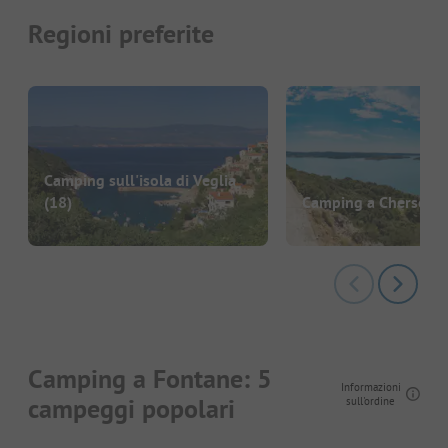
Regioni preferite
Camping sull'isola di Veglia
(18)
Camping a Cherso
(9
Camping a Fontane: 5
Informazioni
campeggi popolari
sull'ordine