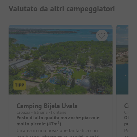
Valutato da altri campeggiatori
Camping Bijela Uvala
Cam
Croazia - Istriana - Fontane
Croazia
Posto di alta qualità ma anche piazzole
Ottimo
molto piccole (47m²)
puliti.
Un'area in una posizione fantastica con
Person
una buona infrastruttura, servizi igienici
esigen