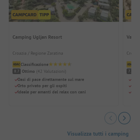
Camping Ugljan Resort
Valam
Croazia / Regione Zaratina
Croazia
Classificazione
Cl
Ottimo
(
42
Valutazioni
)
B
8.7
7.7
Oasi di pace direttamente sul mare
Gran
Orto privato per gli ospiti
Enor
Ideale per amanti del relax con cani
Parc
Visualizza tutti i camping