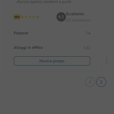
Servizi igienici moderni e puliti
Id
Eccellente
9.3
(23 Valutazioni)
Piazzole
74
Piaz
Alloggi in affitto
122
Allo
Mostra prezzo