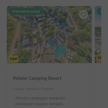
Prenotabile subito
Pren
Val
Polidor Camping Resort
Croa
Croazia / Istriana / Fontane
Gl
Piccolo campeggio tranquillo
su
Ideale per coppie e famiglie
Ar