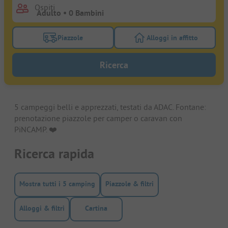
Ospiti
Piazzole
Alloggi in affitto
Attivare il filtro piazzole per cercare piazzole
Attivare il filtro all
Ricerca
5 campeggi belli e apprezzati, testati da ADAC. Fontane:
prenotazione piazzole per camper o caravan con
PiNCAMP. ❤️️
Ricerca rapida
Mostra tutti i 5 camping
Piazzole & filtri
Alloggi & filtri
Cartina