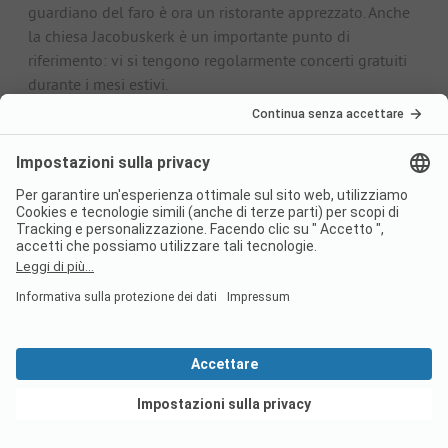
guardiano del faro è ora un ristorante apprezzato. Anche
la chiesa Jacobuskerk è un importante punto di
riferimento: vi si tengono regolarmente concerti gratuiti
durante i mesi estivi.
Gastronomia
Anche nella vacanza in campeggio non si vuole fare a
meno di un buon pasto, naturalmente. La cucina
olandese è caratterizzata da piatti semplici ma
sostanziosi. A seconda della regione, ci sono anche
sovrapposizioni con le cucine delle zone limitrofe, come
la Frisia orientale, la Renania o la cucina fiamminga.
Nelle regioni costiere, i piatti di pesce con contorni fanno
parte del menu. Nel piatto ci sono principalmente fritture,
ma anche stufati di verdure o minestre. I più noti snack
olandesi includono patatine fritte, crocchette con un
delizioso ripieno di carne o frikandel. Questa specialità