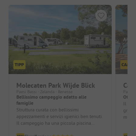
Ancor
Molecaten Park Wijde Blick
Cam
Paesi Bassi - Zelanda - Renesse
Paesi B
Bellissimo campeggio adatto alle
Ottim
famiglie
Il sit
Struttura curata con bellissimi
grande
appezzamenti e servizi igienici ben tenuti.
minuti
Il campeggio ha una piccola piscina
Sul po
coperta, un supermercato con tutto i...