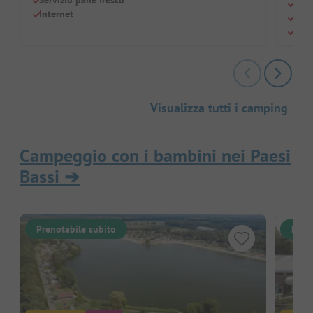
Zoo 
Internet
Bagn
A so
Visualizza tutti i camping
Campeggio con i bambini nei Paesi
Bassi
➔
Prenotabile subito
Pren