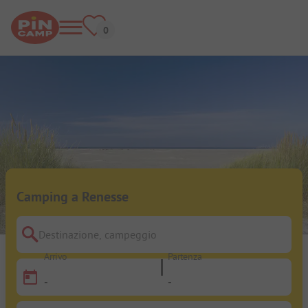
Camping a Renesse
Destinazione, campeggio
Arrivo
Partenza
-
-