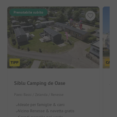
Prenotabile subito
Siblu Camping de Oase
Paesi Bassi / Zelanda / Renesse
Paes
Ideale per famiglie & cani
O
Vicino Renesse & navetta gratis
A 
Grandi parcelle nel verde
C