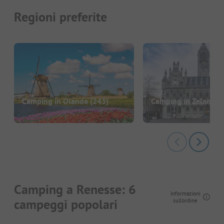
Regioni preferite
Camping in Olanda
(243)
Camping in Zelanda
(
Camping a Renesse: 6
Informazioni
campeggi popolari
sull'ordine