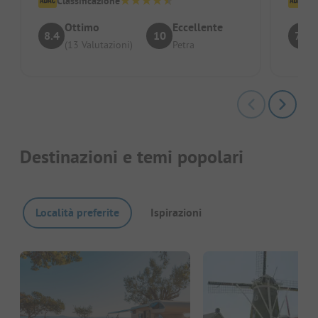
Classificazione
Cl
Ottimo
Eccellente
8.4
10
7.7
(13 Valutazioni)
Petra
Destinazioni e temi popolari
Località preferite
Ispirazioni