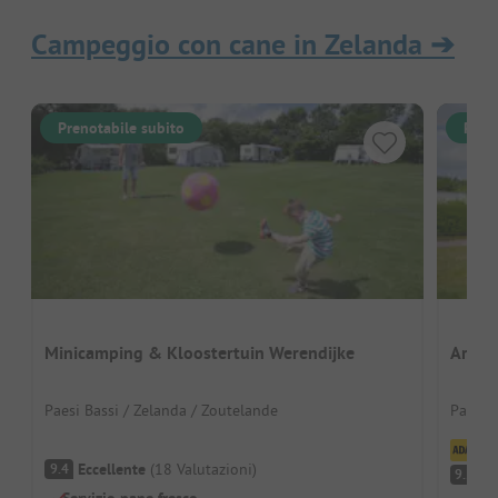
Campeggio con cane in Zelanda
➔
Prenotabile subito
Pren
Minicamping & Kloostertuin Werendijke
Ardoe
Paesi Bassi / Zelanda / Zoutelande
Paesi B
Cl
Eccellente
(
18
Valutazioni
)
9.4
Ec
9.2
Servizio pane fresco