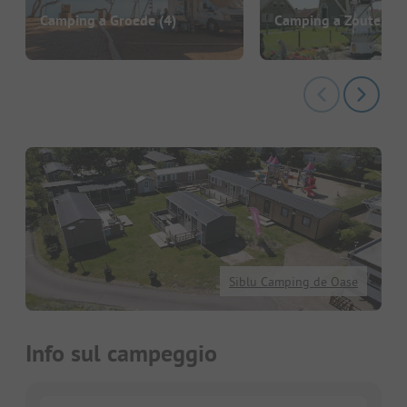
Camping a Groede
(4)
Camping a Zoutelan
Siblu Camping de Oase
Info sul campeggio