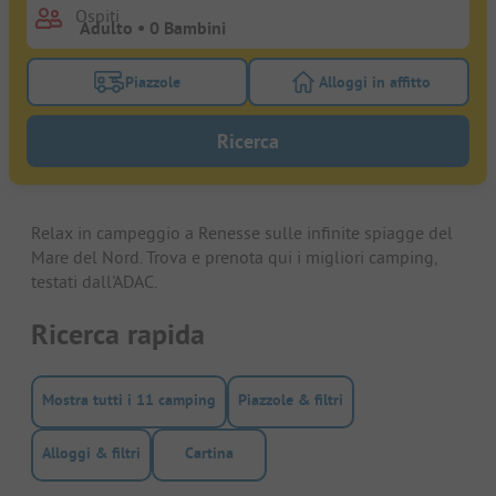
Ospiti
Piazzole
Alloggi in affitto
Attivare il filtro piazzole per cercare piazzole
Attivare il filtro all
Ricerca
Relax in campeggio a Renesse sulle infinite spiagge del
Mare del Nord. Trova e prenota qui i migliori camping,
testati dall'ADAC.
Ricerca rapida
Mostra tutti i 11 camping
Piazzole & filtri
Alloggi & filtri
Cartina