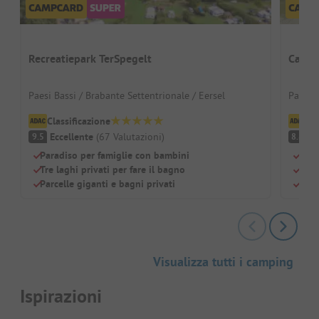
Recreatiepark TerSpegelt
Campi
Paesi Bassi / Brabante Settentrionale / Eersel
Paesi B
Classificazione
Cl
Eccellente
(
67
Valutazioni
)
O
9.5
8.8
Paradiso per famiglie con bambini
Para
Tre laghi privati per fare il bagno
Bell
Parcelle giganti e bagni privati
Parc
Visualizza tutti i camping
Ispirazioni