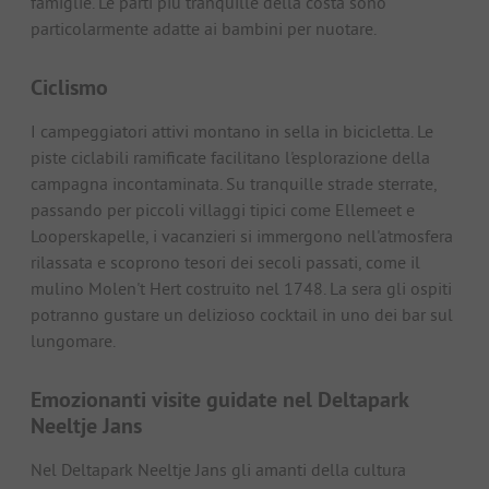
famiglie. Le parti più tranquille della costa sono
particolarmente adatte ai bambini per nuotare.
Ciclismo
I campeggiatori attivi montano in sella in bicicletta. Le
piste ciclabili ramificate facilitano l'esplorazione della
campagna incontaminata. Su tranquille strade sterrate,
passando per piccoli villaggi tipici come Ellemeet e
Looperskapelle, i vacanzieri si immergono nell'atmosfera
rilassata e scoprono tesori dei secoli passati, come il
mulino Molen't Hert costruito nel 1748. La sera gli ospiti
potranno gustare un delizioso cocktail in uno dei bar sul
lungomare.
Emozionanti visite guidate nel Deltapark
Neeltje Jans
Nel Deltapark Neeltje Jans gli amanti della cultura