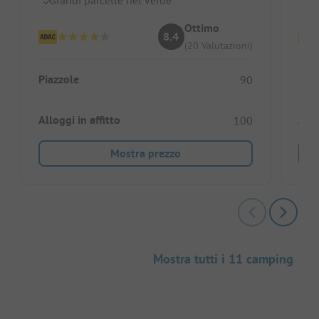
Ottimo
8.4
(20 Valutazioni)
Piazzole
Piaz
90
Alloggi in affitto
Allo
100
Mostra prezzo
Mostra tutti i 11 camping